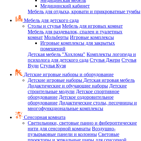
Медицинская мебель
Медицинский кабинет
Мебель для отдыха, кровати и прикроватные тумбы
Мебель для детского сада
Столы и стулья
Мебель для игровых комнат
Мебель для раздевалок, спален и туалетных
комнат
Мольберты
Игровые комплексы
Игровые комплексы для закрытых
помещений
Детская мебель "Хохлома"
Комплекты логопеда и
психолога для детского сада
Стулья Джери
Стулья
Вуди
Стулья Кузя
Детские игровые наборы и оборудование
Детские игровые наборы
Детская игровая мебель
Дидактические и обучающие наборы
Детские
строительные модули
Детское спортивное
оборудование
Детское оздоровительное
оборудование
Дидактические столы, песочницы и
многофункциональные комплексы
Сенсорная комната
Светильники, световые панно и фибероптические
нити для сенсорной комнаты
Воздушно-
пузырьковые панели и колонны
Световые
проекторы и зеркальные шары для сенсорной