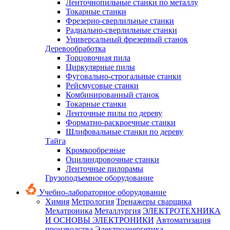
Ленточнопильные станки по металлу
Токарные станки
Фрезерно-сверлильные станки
Радиально-сверлильные станки
Универсальный фрезерный станок
Деревообработка
Торцовочная пила
Циркулярные пилы
Фуговально-строгальные станки
Рейсмусовые станки
Комбинированный станок
Токарные станки
Ленточные пилы по дереву
Форматно-раскроечные станки
Шлифовальные станки по дереву
Тайга
Кромкообрезные
Оцилиндровочные станки
Ленточные пилорамы
Грузоподъемное оборудование
Учебно-лабораторное оборудование
Химия
Метрология
Тренажеры сварщика
Мехатроника
Металлургия
ЭЛЕКТРОТЕХНИКА
И ОСНОВЫ ЭЛЕКТРОНИКИ
Автоматизация
производства
Электроэнергетика