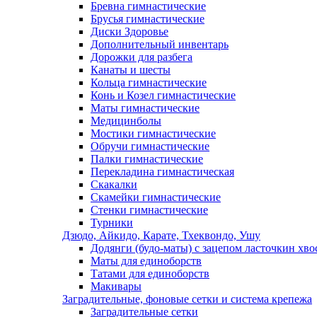
Бревна гимнастические
Брусья гимнастические
Диски Здоровье
Дополнительный инвентарь
Дорожки для разбега
Канаты и шесты
Кольца гимнастические
Конь и Козел гимнастические
Маты гимнастические
Медицинболы
Мостики гимнастические
Обручи гимнастические
Палки гимнастические
Перекладина гимнастическая
Скакалки
Скамейки гимнастические
Стенки гимнастические
Турники
Дзюдо, Айкидо, Карате, Тхеквондо, Ушу
Додянги (будо-маты) с зацепом ласточкин хво
Маты для единоборств
Татами для единоборств
Макивары
Заградительные, фоновые сетки и система крепежа
Заградительные сетки