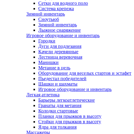
Сетки для водного поло
Система крепежа
Зимний инвентарь
Сноутьюб
Зимний инвентарь
Лыжное снаряжение
Игровое оборудование и инвентарь
Городки
Дуги для подлезания
Качели деревянные
Лестница веревочная
Манишки
Метание в цель
Оборудование для веселых стартов и эстафет
Пьедестал победителей
Шашки и шахматы
Игровое оборудование и инвентарь
Легкая атлетика
Барьеры легкоатлетические
Гранаты для метания
Колодки стартовые
Планки для прыжков в высоту
Стойки для прыжков в высоту
Ядра для толкания
Массажеры