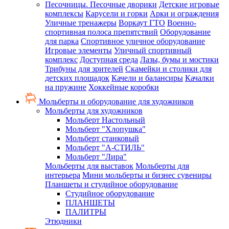
Песочницы. Песочные дворики
Детские игровые
комплексы
Карусели и горки
Арки и ограждения
Уличные тренажеры
Воркаут ГТО
Военно-
спортивная полоса препятствий
Оборудование
для парка
Спортивное уличное оборудование
Игровые элементы
Уличный спортивный
комплекс
Доступная среда
Лазы, бумы и мостики
Трибуны для зрителей
Скамейки и столики для
детских площадок
Качели и балансиры
Качалки
на пружине
Хоккейные коробки
Мольберты и оборудование для художников
Мольберты для художников
Мольберт Настольный
Мольберт "Хлопушка"
Мольберт станковый
Мольберт "А-СТИЛЬ"
Мольберт "Лира"
Мольберты для выставок
Мольберты для
интерьера
Мини мольберты и бизнес сувениры
Планшеты и студийное оборудование
Студийное оборудование
ПЛАНШЕТЫ
ПАЛИТРЫ
Этюдники