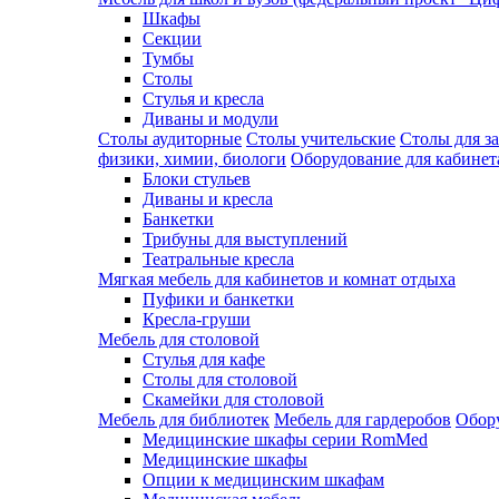
Шкафы
Секции
Тумбы
Столы
Стулья и кресла
Диваны и модули
Столы аудиторные
Столы учительские
Столы для з
физики, химии, биологи
Оборудование для кабинета
Блоки стульев
Диваны и кресла
Банкетки
Трибуны для выступлений
Театральные кресла
Мягкая мебель для кабинетов и комнат отдыха
Пуфики и банкетки
Кресла-груши
Мебель для столовой
Cтулья для кафе
Cтолы для столовой
Скамейки для столовой
Мебель для библиотек
Мебель для гардеробов
Обору
Медицинские шкафы серии RomMed
Медицинские шкафы
Опции к медицинским шкафам