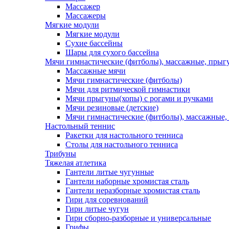
Массажер
Массажеры
Мягкие модули
Мягкие модули
Сухие бассейны
Шары для сухого бассейна
Мячи гимнастические (фитболы), массажные, прыгу
Массажные мячи
Мячи гимнастические (фитболы)
Мячи для ритмической гимнастики
Мячи прыгуны(хопы) с рогами и ручками
Мячи резиновые (детские)
Мячи гимнастические (фитболы), массажные,
Настольный теннис
Ракетки для настольного тенниса
Столы для настольного тенниса
Трибуны
Тяжелая атлетика
Гантели литые чугунные
Гантели наборные хромистая сталь
Гантели неразборные хромистая сталь
Гири для соревнований
Гири литые чугун
Гири сборно-разборные и универсальные
Грифы