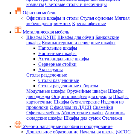
комнаты
Световые столы и песочницы
Офисная мебель
Офисные шкафы и столы
Стулья офисные
Мягкая
мебель для приемных
Кресла офисные
Металлическая мебель
Шкафы КУПЕ
Шкафы для обуви
Банковские
шкафы
Компьютерные и серверные шкафы
Напольные шкафы
Настенные шкафы
Антивандальные шкафы
Серверные стойки
Аксессуары
Столы разделочные
Столы разделочные
Столы разделочные с бортом
Модульные шкафы
Оружейные шкафы
Шкафы
для одежды
Опции к шкафам для одежды
Шкафы
картотечные
Шкафы бухгалтерские
Изделия из
проволоки
С фасадом из ЛДСП
Скамейки
Офисная мебель
Абонентские шкафы
Архивно-
складские шкафы
Шкафы для сумок
Стеллажи
Учебно-наглядные пособия и оборудование
Дошкольное образование
Начальная школа (ФГОС