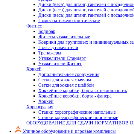
Диски (веса) для штанг, гантелей с посадочно
Диски (веса) для штанг, гантелей с посадочно
Диски (веса) для штанг, гантелей с посадочно
Помосты тяжелоатлетические
Фитнес
Бодибар
Жилеты утяжелительные
Коврики для групповых и индивидуальных з
Пояса-утяжелители
Тренажеры
Утяжелители Стандарт
Утяжелители Фитнес
Хоккей
Дополнительные сооружения
Сетки для хоккея с мячом
Сетки для хоккея с шайбой
Хоккейные коробки, борта - стеклопластик
Хоккейные коробки, борта - фанера
Хоккей
Хореография
Станки хореографические напольные
Станки хореографические пристенные
ОБОРУДОВАНИЕ ДЛЯ СДАЧИ НОРМАТИВОВ
О
Уличное оборудование и игровые комплексы