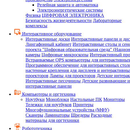
Релейная защита и автоматика
Электроэнергетические системы
Физика
ЦИФРОВАЯ ЭЛЕКТРОНИКА
Безопасность жизнедеятельности
Лабораторные
комплексы
Интерактивное оборудование
Интерактивные доски
Интерактивные панели и ди
Лингафонный кабинет
Интерактивные столы и сен
проекта "Цифровая образовательная среда" (Нацио
камеры
Цифровые микроскопы
Интерактивный про
Встраиваемые OPS компьютеры для интерактивных
Программное обеспечение для интерактивных стол
настенные крепления для дисплеев и интерактивны
проекторов
Лампы для проекторов
Детские интера
Интерактивные песочницы
Детские развивающие и
интерактивные панели
Компьютеры и оргтехника
Ноутбуки
Моноблоки
Настольные ПК
Мониторы
Тележки для ноутбуков
Принтеры
Многофунциональные устройства (МФУ)
Сканеры
Ламинаторы
Шредеры
Расходные
материалы для оргтехники
Робототехника