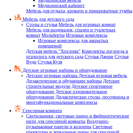
Медицинская мебель
Медицинский кабинет
Мебель для отдыха, кровати и прикроватные тумбы
Мебель для детского сада
Столы и стулья
Мебель для игровых комнат
Мебель для раздевалок, спален и туалетных
комнат
Мольберты
Игровые комплексы
Игровые комплексы для закрытых
помещений
Детская мебель "Хохлома"
Комплекты логопеда и
психолога для детского сада
Стулья Джери
Стулья
Вуди
Стулья Кузя
Детские игровые наборы и оборудование
Детские игровые наборы
Детская игровая мебель
Дидактические и обучающие наборы
Детские
строительные модули
Детское спортивное
оборудование
Детское оздоровительное
оборудование
Дидактические столы, песочницы и
многофункциональные комплексы
Сенсорная комната
Светильники, световые панно и фибероптические
нити для сенсорной комнаты
Воздушно-
пузырьковые панели и колонны
Световые
проекторы и зеркальные шары для сенсорной