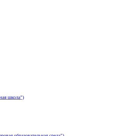
ная школа")
ровая образовательная среда")