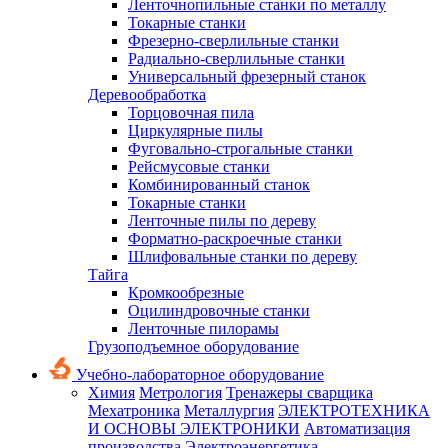
Ленточнопильные станки по металлу
Токарные станки
Фрезерно-сверлильные станки
Радиально-сверлильные станки
Универсальный фрезерный станок
Деревообработка
Торцовочная пила
Циркулярные пилы
Фуговально-строгальные станки
Рейсмусовые станки
Комбинированный станок
Токарные станки
Ленточные пилы по дереву
Форматно-раскроечные станки
Шлифовальные станки по дереву
Тайга
Кромкообрезные
Оцилиндровочные станки
Ленточные пилорамы
Грузоподъемное оборудование
Учебно-лабораторное оборудование
Химия
Метрология
Тренажеры сварщика
Мехатроника
Металлургия
ЭЛЕКТРОТЕХНИКА
И ОСНОВЫ ЭЛЕКТРОНИКИ
Автоматизация
производства
Электроэнергетика