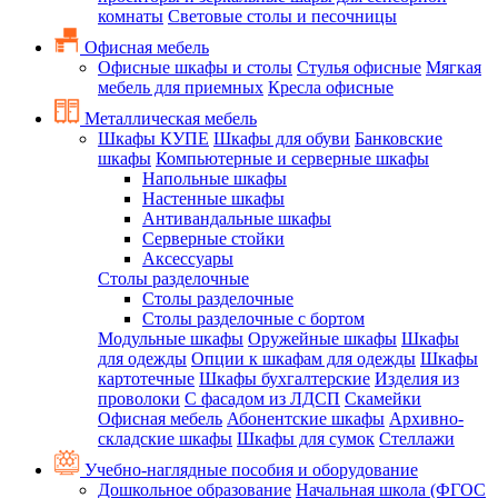
комнаты
Световые столы и песочницы
Офисная мебель
Офисные шкафы и столы
Стулья офисные
Мягкая
мебель для приемных
Кресла офисные
Металлическая мебель
Шкафы КУПЕ
Шкафы для обуви
Банковские
шкафы
Компьютерные и серверные шкафы
Напольные шкафы
Настенные шкафы
Антивандальные шкафы
Серверные стойки
Аксессуары
Столы разделочные
Столы разделочные
Столы разделочные с бортом
Модульные шкафы
Оружейные шкафы
Шкафы
для одежды
Опции к шкафам для одежды
Шкафы
картотечные
Шкафы бухгалтерские
Изделия из
проволоки
С фасадом из ЛДСП
Скамейки
Офисная мебель
Абонентские шкафы
Архивно-
складские шкафы
Шкафы для сумок
Стеллажи
Учебно-наглядные пособия и оборудование
Дошкольное образование
Начальная школа (ФГОС