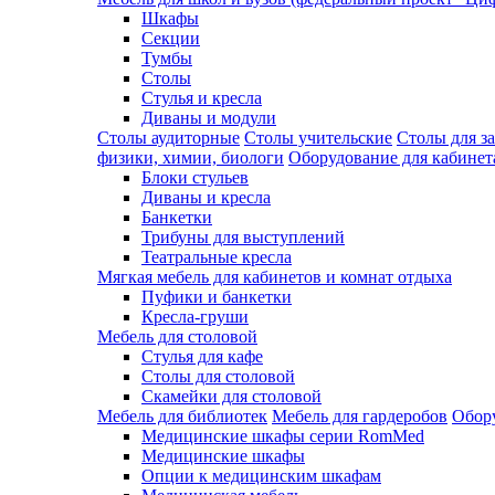
Шкафы
Секции
Тумбы
Столы
Стулья и кресла
Диваны и модули
Столы аудиторные
Столы учительские
Столы для з
физики, химии, биологи
Оборудование для кабинета
Блоки стульев
Диваны и кресла
Банкетки
Трибуны для выступлений
Театральные кресла
Мягкая мебель для кабинетов и комнат отдыха
Пуфики и банкетки
Кресла-груши
Мебель для столовой
Cтулья для кафе
Cтолы для столовой
Скамейки для столовой
Мебель для библиотек
Мебель для гардеробов
Обору
Медицинские шкафы серии RomMed
Медицинские шкафы
Опции к медицинским шкафам