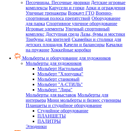
Песочницы. Песочные дворики
Детские игровые
комплексы
Карусели и горки
Арки и ограждения
Уличные тренажеры
Воркаут ГТО
Военно-
спортивная полоса препятствий
Оборудование
для парка
Спортивное уличное оборудование
Игровые элементы
Уличный спортивный
комплекс
Доступная среда
Лазы, бумы и мостики
Трибуны для зрителей
Скамейки и столики для
детских площадок
Качели и балансиры
Качалки
на пружине
Хоккейные коробки
Мольберты и оборудование для художников
Мольберты для художников
Мольберт Настольный
Мольберт "Хлопушка"
Мольберт станковый
Мольберт "А-СТИЛЬ"
Мольберт "Лира"
Мольберты для выставок
Мольберты для
интерьера
Мини мольберты и бизнес сувениры
Планшеты и студийное оборудование
Студийное оборудование
ПЛАНШЕТЫ
ПАЛИТРЫ
Этюдники