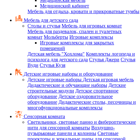
Медицинская мебель
Медицинский кабинет
Мебель для отдыха, кровати и прикроватные тумбы
Мебель для детского сада
Столы и стулья
Мебель для игровых комнат
Мебель для раздевалок, спален и туалетных
комнат
Мольберты
Игровые комплексы
Игровые комплексы для закрытых
помещений
Детская мебель "Хохлома"
Комплекты логопеда и
психолога для детского сада
Стулья Джери
Стулья
Вуди
Стулья Кузя
Детские игровые наборы и оборудование
Детские игровые наборы
Детская игровая мебель
Дидактические и обучающие наборы
Детские
строительные модули
Детское спортивное
оборудование
Детское оздоровительное
оборудование
Дидактические столы, песочницы и
многофункциональные комплексы
Сенсорная комната
Светильники, световые панно и фибероптические
нити для сенсорной комнаты
Воздушно-
пузырьковые панели и колонны
Световые
проекторы и зеркальные шары для сенсорной