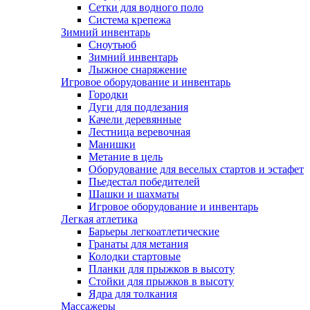
Сетки для водного поло
Система крепежа
Зимний инвентарь
Сноутьюб
Зимний инвентарь
Лыжное снаряжение
Игровое оборудование и инвентарь
Городки
Дуги для подлезания
Качели деревянные
Лестница веревочная
Манишки
Метание в цель
Оборудование для веселых стартов и эстафет
Пьедестал победителей
Шашки и шахматы
Игровое оборудование и инвентарь
Легкая атлетика
Барьеры легкоатлетические
Гранаты для метания
Колодки стартовые
Планки для прыжков в высоту
Стойки для прыжков в высоту
Ядра для толкания
Массажеры