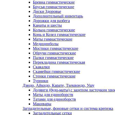
Бревна гимнастические
Брусья гимнастические
Диски Здоровье
Дополнительный инвентарь
Дорожки для разбега
Канаты и шесты
Кольца гимнастические
Конь и Козел гимнастические
Маты гимнастические
Медицинболы
Мостики гимнастические
Обручи гимнастические
Палки гимнастические
Перекладина гимнастическая
Скакалки
Скамейки гимнастические
Стенки гимнастические
Турники
Дзюдо, Айкидо, Карате, Тхеквондо, Ушу
Додянги (будо-маты) с зацепом ласточкин хво
Маты для единоборств
Татами для единоборств
Макивары
Заградительные, фоновые сетки и система крепежа
Заградительные сетки