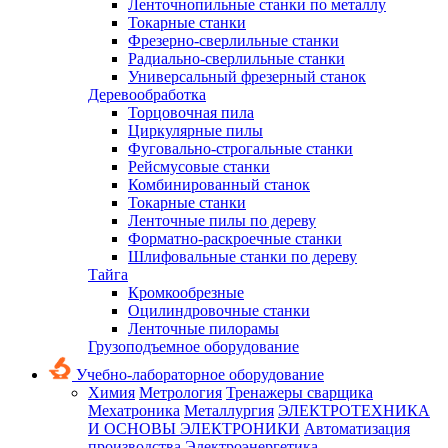
Ленточнопильные станки по металлу
Токарные станки
Фрезерно-сверлильные станки
Радиально-сверлильные станки
Универсальный фрезерный станок
Деревообработка
Торцовочная пила
Циркулярные пилы
Фуговально-строгальные станки
Рейсмусовые станки
Комбинированный станок
Токарные станки
Ленточные пилы по дереву
Форматно-раскроечные станки
Шлифовальные станки по дереву
Тайга
Кромкообрезные
Оцилиндровочные станки
Ленточные пилорамы
Грузоподъемное оборудование
Учебно-лабораторное оборудование
Химия
Метрология
Тренажеры сварщика
Мехатроника
Металлургия
ЭЛЕКТРОТЕХНИКА
И ОСНОВЫ ЭЛЕКТРОНИКИ
Автоматизация
производства
Электроэнергетика