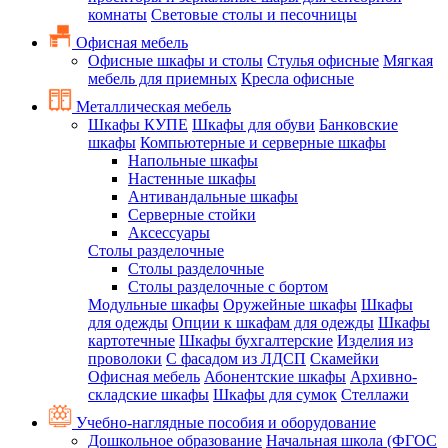
комнаты
Световые столы и песочницы
Офисная мебель
Офисные шкафы и столы
Стулья офисные
Мягкая
мебель для приемных
Кресла офисные
Металлическая мебель
Шкафы КУПЕ
Шкафы для обуви
Банковские
шкафы
Компьютерные и серверные шкафы
Напольные шкафы
Настенные шкафы
Антивандальные шкафы
Серверные стойки
Аксессуары
Столы разделочные
Столы разделочные
Столы разделочные с бортом
Модульные шкафы
Оружейные шкафы
Шкафы
для одежды
Опции к шкафам для одежды
Шкафы
картотечные
Шкафы бухгалтерские
Изделия из
проволоки
С фасадом из ЛДСП
Скамейки
Офисная мебель
Абонентские шкафы
Архивно-
складские шкафы
Шкафы для сумок
Стеллажи
Учебно-наглядные пособия и оборудование
Дошкольное образование
Начальная школа (ФГОС