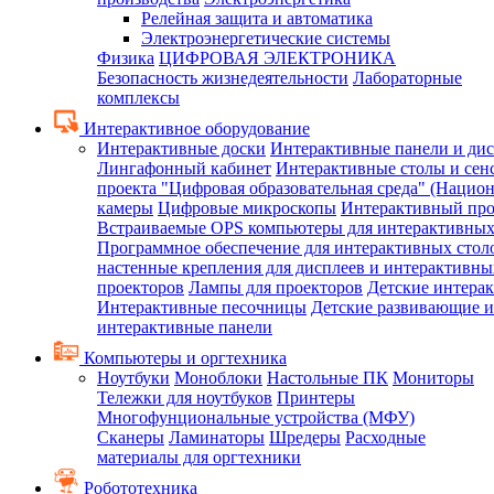
Релейная защита и автоматика
Электроэнергетические системы
Физика
ЦИФРОВАЯ ЭЛЕКТРОНИКА
Безопасность жизнедеятельности
Лабораторные
комплексы
Интерактивное оборудование
Интерактивные доски
Интерактивные панели и ди
Лингафонный кабинет
Интерактивные столы и сен
проекта "Цифровая образовательная среда" (Нацио
камеры
Цифровые микроскопы
Интерактивный про
Встраиваемые OPS компьютеры для интерактивных
Программное обеспечение для интерактивных стол
настенные крепления для дисплеев и интерактивны
проекторов
Лампы для проекторов
Детские интера
Интерактивные песочницы
Детские развивающие и
интерактивные панели
Компьютеры и оргтехника
Ноутбуки
Моноблоки
Настольные ПК
Мониторы
Тележки для ноутбуков
Принтеры
Многофунциональные устройства (МФУ)
Сканеры
Ламинаторы
Шредеры
Расходные
материалы для оргтехники
Робототехника