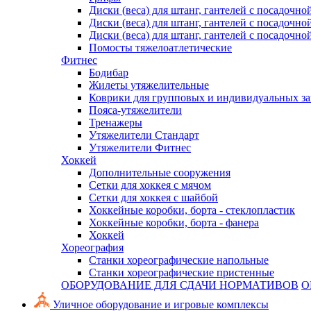
Диски (веса) для штанг, гантелей с посадочно
Диски (веса) для штанг, гантелей с посадочно
Диски (веса) для штанг, гантелей с посадочно
Помосты тяжелоатлетические
Фитнес
Бодибар
Жилеты утяжелительные
Коврики для групповых и индивидуальных з
Пояса-утяжелители
Тренажеры
Утяжелители Стандарт
Утяжелители Фитнес
Хоккей
Дополнительные сооружения
Сетки для хоккея с мячом
Сетки для хоккея с шайбой
Хоккейные коробки, борта - стеклопластик
Хоккейные коробки, борта - фанера
Хоккей
Хореография
Станки хореографические напольные
Станки хореографические пристенные
ОБОРУДОВАНИЕ ДЛЯ СДАЧИ НОРМАТИВОВ
О
Уличное оборудование и игровые комплексы