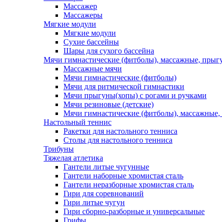
Массажер
Массажеры
Мягкие модули
Мягкие модули
Сухие бассейны
Шары для сухого бассейна
Мячи гимнастические (фитболы), массажные, прыгу
Массажные мячи
Мячи гимнастические (фитболы)
Мячи для ритмической гимнастики
Мячи прыгуны(хопы) с рогами и ручками
Мячи резиновые (детские)
Мячи гимнастические (фитболы), массажные,
Настольный теннис
Ракетки для настольного тенниса
Столы для настольного тенниса
Трибуны
Тяжелая атлетика
Гантели литые чугунные
Гантели наборные хромистая сталь
Гантели неразборные хромистая сталь
Гири для соревнований
Гири литые чугун
Гири сборно-разборные и универсальные
Грифы