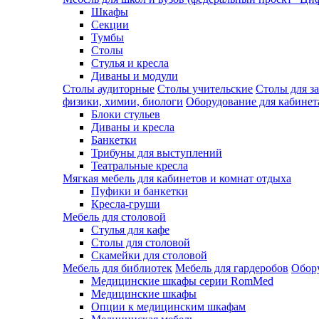
Шкафы
Секции
Тумбы
Столы
Стулья и кресла
Диваны и модули
Столы аудиторные
Столы учительские
Столы для з
физики, химии, биологи
Оборудование для кабинета
Блоки стульев
Диваны и кресла
Банкетки
Трибуны для выступлений
Театральные кресла
Мягкая мебель для кабинетов и комнат отдыха
Пуфики и банкетки
Кресла-груши
Мебель для столовой
Cтулья для кафе
Cтолы для столовой
Скамейки для столовой
Мебель для библиотек
Мебель для гардеробов
Обору
Медицинские шкафы серии RomMed
Медицинские шкафы
Опции к медицинским шкафам