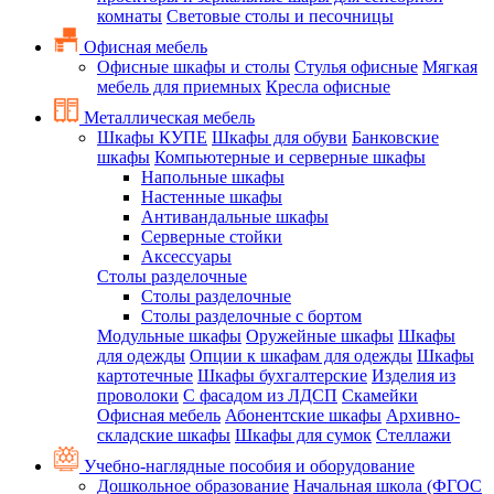
комнаты
Световые столы и песочницы
Офисная мебель
Офисные шкафы и столы
Стулья офисные
Мягкая
мебель для приемных
Кресла офисные
Металлическая мебель
Шкафы КУПЕ
Шкафы для обуви
Банковские
шкафы
Компьютерные и серверные шкафы
Напольные шкафы
Настенные шкафы
Антивандальные шкафы
Серверные стойки
Аксессуары
Столы разделочные
Столы разделочные
Столы разделочные с бортом
Модульные шкафы
Оружейные шкафы
Шкафы
для одежды
Опции к шкафам для одежды
Шкафы
картотечные
Шкафы бухгалтерские
Изделия из
проволоки
С фасадом из ЛДСП
Скамейки
Офисная мебель
Абонентские шкафы
Архивно-
складские шкафы
Шкафы для сумок
Стеллажи
Учебно-наглядные пособия и оборудование
Дошкольное образование
Начальная школа (ФГОС