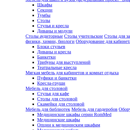
Шкафы
Секции
Тумбы
Столы
Стулья и кресла
Диваны и модули
Столы аудиторные
Столы учительские
Столы для з
физики, химии, биологи
Оборудование для кабинета
Блоки стульев
Диваны и кресла
Банкетки
Трибуны для выступлений
Театральные кресла
Мягкая мебель для кабинетов и комнат отдыха
Пуфики и банкетки
Кресла-груши
Мебель для столовой
Cтулья для кафе
Cтолы для столовой
Скамейки для столовой
Мебель для библиотек
Мебель для гардеробов
Обору
Медицинские шкафы серии RomMed
Медицинские шкафы
Опции к медицинским шкафам