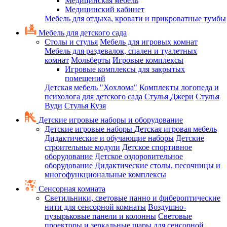
Медицинская мебель
Медицинский кабинет
Мебель для отдыха, кровати и прикроватные тумбы
Мебель для детского сада
Столы и стулья
Мебель для игровых комнат
Мебель для раздевалок, спален и туалетных
комнат
Мольберты
Игровые комплексы
Игровые комплексы для закрытых
помещений
Детская мебель "Хохлома"
Комплекты логопеда и
психолога для детского сада
Стулья Джери
Стулья
Вуди
Стулья Кузя
Детские игровые наборы и оборудование
Детские игровые наборы
Детская игровая мебель
Дидактические и обучающие наборы
Детские
строительные модули
Детское спортивное
оборудование
Детское оздоровительное
оборудование
Дидактические столы, песочницы и
многофункциональные комплексы
Сенсорная комната
Светильники, световые панно и фибероптические
нити для сенсорной комнаты
Воздушно-
пузырьковые панели и колонны
Световые
проекторы и зеркальные шары для сенсорной