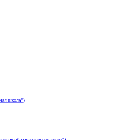
ная школа")
ровая образовательная среда")