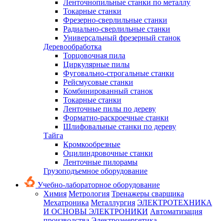
Ленточнопильные станки по металлу
Токарные станки
Фрезерно-сверлильные станки
Радиально-сверлильные станки
Универсальный фрезерный станок
Деревообработка
Торцовочная пила
Циркулярные пилы
Фуговально-строгальные станки
Рейсмусовые станки
Комбинированный станок
Токарные станки
Ленточные пилы по дереву
Форматно-раскроечные станки
Шлифовальные станки по дереву
Тайга
Кромкообрезные
Оцилиндровочные станки
Ленточные пилорамы
Грузоподъемное оборудование
Учебно-лабораторное оборудование
Химия
Метрология
Тренажеры сварщика
Мехатроника
Металлургия
ЭЛЕКТРОТЕХНИКА
И ОСНОВЫ ЭЛЕКТРОНИКИ
Автоматизация
производства
Электроэнергетика