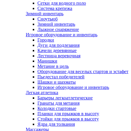
Сетки для водного поло
Система крепежа
Зимний инвентарь
Сноутьюб
Зимний инвентарь
Лыжное снаряжение
Игровое оборудование и инвентарь
Городки
Дуги для подлезания
Качели деревянные
Лестница веревочная
Манишки
Метание в цель
Оборудование для веселых стартов и эстафет
Пьедестал победителей
Шашки и шахматы
Игровое оборудование и инвентарь
Легкая атлетика
Барьеры легкоатлетические
Гранаты для метания
Колодки стартовые
Планки для прыжков в высоту
Стойки для прыжков в высоту
Ядра для толкания
Массажеры