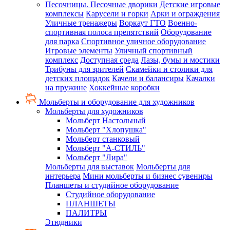
Песочницы. Песочные дворики
Детские игровые
комплексы
Карусели и горки
Арки и ограждения
Уличные тренажеры
Воркаут ГТО
Военно-
спортивная полоса препятствий
Оборудование
для парка
Спортивное уличное оборудование
Игровые элементы
Уличный спортивный
комплекс
Доступная среда
Лазы, бумы и мостики
Трибуны для зрителей
Скамейки и столики для
детских площадок
Качели и балансиры
Качалки
на пружине
Хоккейные коробки
Мольберты и оборудование для художников
Мольберты для художников
Мольберт Настольный
Мольберт "Хлопушка"
Мольберт станковый
Мольберт "А-СТИЛЬ"
Мольберт "Лира"
Мольберты для выставок
Мольберты для
интерьера
Мини мольберты и бизнес сувениры
Планшеты и студийное оборудование
Студийное оборудование
ПЛАНШЕТЫ
ПАЛИТРЫ
Этюдники