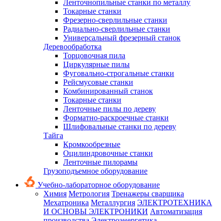
Ленточнопильные станки по металлу
Токарные станки
Фрезерно-сверлильные станки
Радиально-сверлильные станки
Универсальный фрезерный станок
Деревообработка
Торцовочная пила
Циркулярные пилы
Фуговально-строгальные станки
Рейсмусовые станки
Комбинированный станок
Токарные станки
Ленточные пилы по дереву
Форматно-раскроечные станки
Шлифовальные станки по дереву
Тайга
Кромкообрезные
Оцилиндровочные станки
Ленточные пилорамы
Грузоподъемное оборудование
Учебно-лабораторное оборудование
Химия
Метрология
Тренажеры сварщика
Мехатроника
Металлургия
ЭЛЕКТРОТЕХНИКА
И ОСНОВЫ ЭЛЕКТРОНИКИ
Автоматизация
производства
Электроэнергетика