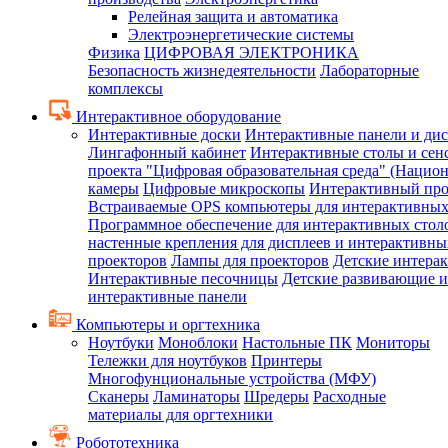
Релейная защита и автоматика
Электроэнергетические системы
Физика
ЦИФРОВАЯ ЭЛЕКТРОНИКА
Безопасность жизнедеятельности
Лабораторные
комплексы
Интерактивное оборудование
Интерактивные доски
Интерактивные панели и ди
Лингафонный кабинет
Интерактивные столы и сен
проекта "Цифровая образовательная среда" (Нацио
камеры
Цифровые микроскопы
Интерактивный про
Встраиваемые OPS компьютеры для интерактивных
Программное обеспечение для интерактивных стол
настенные крепления для дисплеев и интерактивны
проекторов
Лампы для проекторов
Детские интера
Интерактивные песочницы
Детские развивающие и
интерактивные панели
Компьютеры и оргтехника
Ноутбуки
Моноблоки
Настольные ПК
Мониторы
Тележки для ноутбуков
Принтеры
Многофунциональные устройства (МФУ)
Сканеры
Ламинаторы
Шредеры
Расходные
материалы для оргтехники
Робототехника