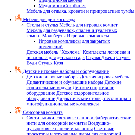
Медицинская мебель
Медицинский кабинет
Мебель для отдыха, кровати и прикроватные тумбы
Мебель для детского сада
Столы и стулья
Мебель для игровых комнат
Мебель для раздевалок, спален и туалетных
комнат
Мольберты
Игровые комплексы
Игровые комплексы для закрытых
помещений
Детская мебель "Хохлома"
Комплекты логопеда и
психолога для детского сада
Стулья Джери
Стулья
Вуди
Стулья Кузя
Детские игровые наборы и оборудование
Детские игровые наборы
Детская игровая мебель
Дидактические и обучающие наборы
Детские
строительные модули
Детское спортивное
оборудование
Детское оздоровительное
оборудование
Дидактические столы, песочницы и
многофункциональные комплексы
Сенсорная комната
Светильники, световые панно и фибероптические
нити для сенсорной комнаты
Воздушно-
пузырьковые панели и колонны
Световые
проекторы и зеркальные шары для сенсорной