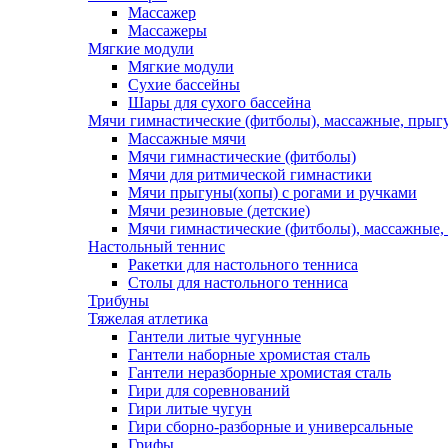
Массажер
Массажеры
Мягкие модули
Мягкие модули
Сухие бассейны
Шары для сухого бассейна
Мячи гимнастические (фитболы), массажные, прыгу
Массажные мячи
Мячи гимнастические (фитболы)
Мячи для ритмической гимнастики
Мячи прыгуны(хопы) с рогами и ручками
Мячи резиновые (детские)
Мячи гимнастические (фитболы), массажные,
Настольный теннис
Ракетки для настольного тенниса
Столы для настольного тенниса
Трибуны
Тяжелая атлетика
Гантели литые чугунные
Гантели наборные хромистая сталь
Гантели неразборные хромистая сталь
Гири для соревнований
Гири литые чугун
Гири сборно-разборные и универсальные
Грифы