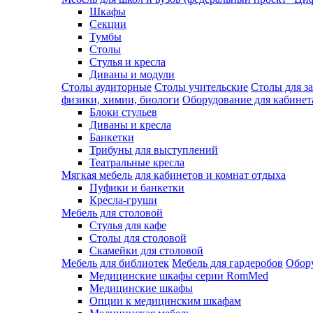
Шкафы
Секции
Тумбы
Столы
Стулья и кресла
Диваны и модули
Столы аудиторные
Столы учительские
Столы для з
физики, химии, биологи
Оборудование для кабинета
Блоки стульев
Диваны и кресла
Банкетки
Трибуны для выступлений
Театральные кресла
Мягкая мебель для кабинетов и комнат отдыха
Пуфики и банкетки
Кресла-груши
Мебель для столовой
Cтулья для кафе
Cтолы для столовой
Скамейки для столовой
Мебель для библиотек
Мебель для гардеробов
Обору
Медицинские шкафы серии RomMed
Медицинские шкафы
Опции к медицинским шкафам