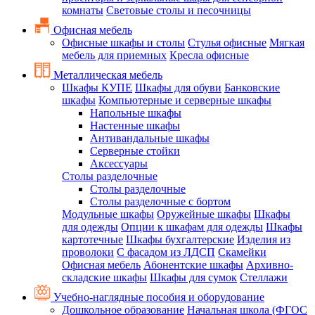
комнаты
Световые столы и песочницы
Офисная мебель
Офисные шкафы и столы
Стулья офисные
Мягкая
мебель для приемных
Кресла офисные
Металлическая мебель
Шкафы КУПЕ
Шкафы для обуви
Банковские
шкафы
Компьютерные и серверные шкафы
Напольные шкафы
Настенные шкафы
Антивандальные шкафы
Серверные стойки
Аксессуары
Столы разделочные
Столы разделочные
Столы разделочные с бортом
Модульные шкафы
Оружейные шкафы
Шкафы
для одежды
Опции к шкафам для одежды
Шкафы
картотечные
Шкафы бухгалтерские
Изделия из
проволоки
С фасадом из ЛДСП
Скамейки
Офисная мебель
Абонентские шкафы
Архивно-
складские шкафы
Шкафы для сумок
Стеллажи
Учебно-наглядные пособия и оборудование
Дошкольное образование
Начальная школа (ФГОС