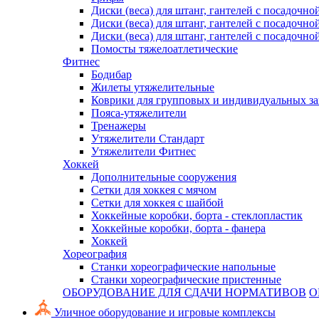
Диски (веса) для штанг, гантелей с посадочно
Диски (веса) для штанг, гантелей с посадочно
Диски (веса) для штанг, гантелей с посадочно
Помосты тяжелоатлетические
Фитнес
Бодибар
Жилеты утяжелительные
Коврики для групповых и индивидуальных з
Пояса-утяжелители
Тренажеры
Утяжелители Стандарт
Утяжелители Фитнес
Хоккей
Дополнительные сооружения
Сетки для хоккея с мячом
Сетки для хоккея с шайбой
Хоккейные коробки, борта - стеклопластик
Хоккейные коробки, борта - фанера
Хоккей
Хореография
Станки хореографические напольные
Станки хореографические пристенные
ОБОРУДОВАНИЕ ДЛЯ СДАЧИ НОРМАТИВОВ
О
Уличное оборудование и игровые комплексы