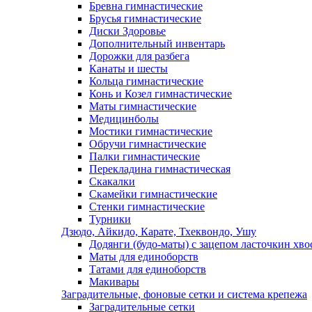
Бревна гимнастические
Брусья гимнастические
Диски Здоровье
Дополнительный инвентарь
Дорожки для разбега
Канаты и шесты
Кольца гимнастические
Конь и Козел гимнастические
Маты гимнастические
Медицинболы
Мостики гимнастические
Обручи гимнастические
Палки гимнастические
Перекладина гимнастическая
Скакалки
Скамейки гимнастические
Стенки гимнастические
Турники
Дзюдо, Айкидо, Карате, Тхеквондо, Ушу
Додянги (будо-маты) с зацепом ласточкин хво
Маты для единоборств
Татами для единоборств
Макивары
Заградительные, фоновые сетки и система крепежа
Заградительные сетки