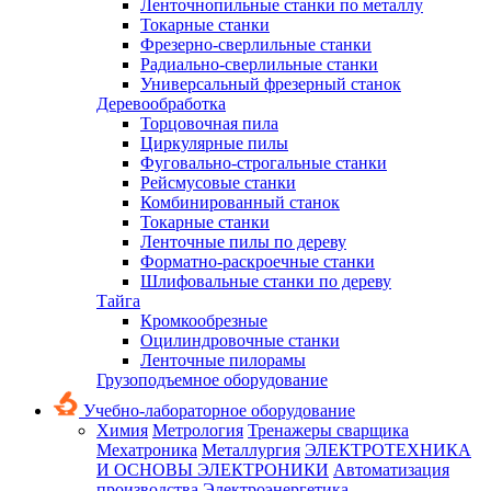
Ленточнопильные станки по металлу
Токарные станки
Фрезерно-сверлильные станки
Радиально-сверлильные станки
Универсальный фрезерный станок
Деревообработка
Торцовочная пила
Циркулярные пилы
Фуговально-строгальные станки
Рейсмусовые станки
Комбинированный станок
Токарные станки
Ленточные пилы по дереву
Форматно-раскроечные станки
Шлифовальные станки по дереву
Тайга
Кромкообрезные
Оцилиндровочные станки
Ленточные пилорамы
Грузоподъемное оборудование
Учебно-лабораторное оборудование
Химия
Метрология
Тренажеры сварщика
Мехатроника
Металлургия
ЭЛЕКТРОТЕХНИКА
И ОСНОВЫ ЭЛЕКТРОНИКИ
Автоматизация
производства
Электроэнергетика