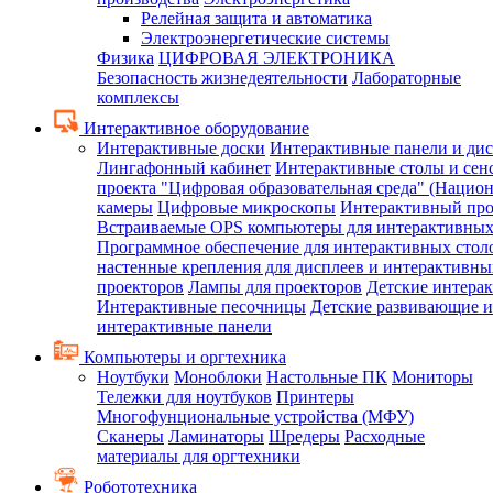
Релейная защита и автоматика
Электроэнергетические системы
Физика
ЦИФРОВАЯ ЭЛЕКТРОНИКА
Безопасность жизнедеятельности
Лабораторные
комплексы
Интерактивное оборудование
Интерактивные доски
Интерактивные панели и ди
Лингафонный кабинет
Интерактивные столы и сен
проекта "Цифровая образовательная среда" (Нацио
камеры
Цифровые микроскопы
Интерактивный про
Встраиваемые OPS компьютеры для интерактивных
Программное обеспечение для интерактивных стол
настенные крепления для дисплеев и интерактивны
проекторов
Лампы для проекторов
Детские интера
Интерактивные песочницы
Детские развивающие и
интерактивные панели
Компьютеры и оргтехника
Ноутбуки
Моноблоки
Настольные ПК
Мониторы
Тележки для ноутбуков
Принтеры
Многофунциональные устройства (МФУ)
Сканеры
Ламинаторы
Шредеры
Расходные
материалы для оргтехники
Робототехника