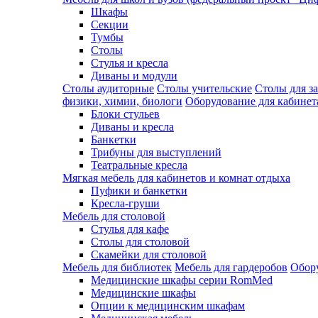
Шкафы
Секции
Тумбы
Столы
Стулья и кресла
Диваны и модули
Столы аудиторные
Столы учительские
Столы для з
физики, химии, биологи
Оборудование для кабинета
Блоки стульев
Диваны и кресла
Банкетки
Трибуны для выступлений
Театральные кресла
Мягкая мебель для кабинетов и комнат отдыха
Пуфики и банкетки
Кресла-груши
Мебель для столовой
Cтулья для кафе
Cтолы для столовой
Скамейки для столовой
Мебель для библиотек
Мебель для гардеробов
Обору
Медицинские шкафы серии RomMed
Медицинские шкафы
Опции к медицинским шкафам