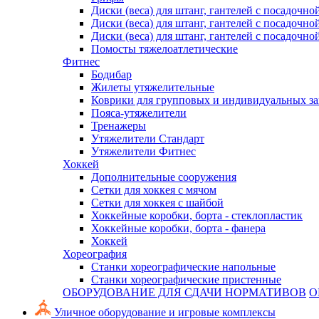
Диски (веса) для штанг, гантелей с посадочно
Диски (веса) для штанг, гантелей с посадочно
Диски (веса) для штанг, гантелей с посадочно
Помосты тяжелоатлетические
Фитнес
Бодибар
Жилеты утяжелительные
Коврики для групповых и индивидуальных з
Пояса-утяжелители
Тренажеры
Утяжелители Стандарт
Утяжелители Фитнес
Хоккей
Дополнительные сооружения
Сетки для хоккея с мячом
Сетки для хоккея с шайбой
Хоккейные коробки, борта - стеклопластик
Хоккейные коробки, борта - фанера
Хоккей
Хореография
Станки хореографические напольные
Станки хореографические пристенные
ОБОРУДОВАНИЕ ДЛЯ СДАЧИ НОРМАТИВОВ
О
Уличное оборудование и игровые комплексы