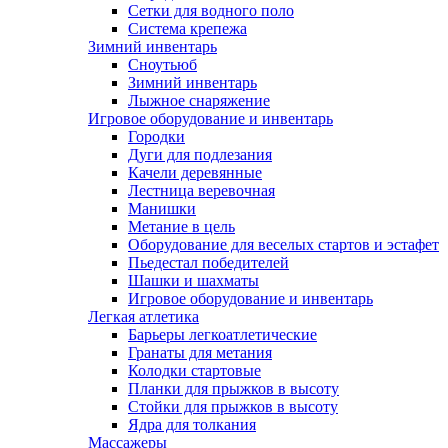
Сетки для водного поло
Система крепежа
Зимний инвентарь
Сноутьюб
Зимний инвентарь
Лыжное снаряжение
Игровое оборудование и инвентарь
Городки
Дуги для подлезания
Качели деревянные
Лестница веревочная
Манишки
Метание в цель
Оборудование для веселых стартов и эстафет
Пьедестал победителей
Шашки и шахматы
Игровое оборудование и инвентарь
Легкая атлетика
Барьеры легкоатлетические
Гранаты для метания
Колодки стартовые
Планки для прыжков в высоту
Стойки для прыжков в высоту
Ядра для толкания
Массажеры