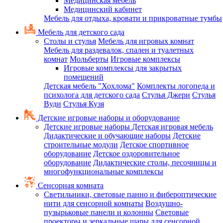
Медицинская мебель
Медицинский кабинет
Мебель для отдыха, кровати и прикроватные тумбы
Мебель для детского сада
Столы и стулья
Мебель для игровых комнат
Мебель для раздевалок, спален и туалетных
комнат
Мольберты
Игровые комплексы
Игровые комплексы для закрытых
помещений
Детская мебель "Хохлома"
Комплекты логопеда и
психолога для детского сада
Стулья Джери
Стулья
Вуди
Стулья Кузя
Детские игровые наборы и оборудование
Детские игровые наборы
Детская игровая мебель
Дидактические и обучающие наборы
Детские
строительные модули
Детское спортивное
оборудование
Детское оздоровительное
оборудование
Дидактические столы, песочницы и
многофункциональные комплексы
Сенсорная комната
Светильники, световые панно и фибероптические
нити для сенсорной комнаты
Воздушно-
пузырьковые панели и колонны
Световые
проекторы и зеркальные шары для сенсорной