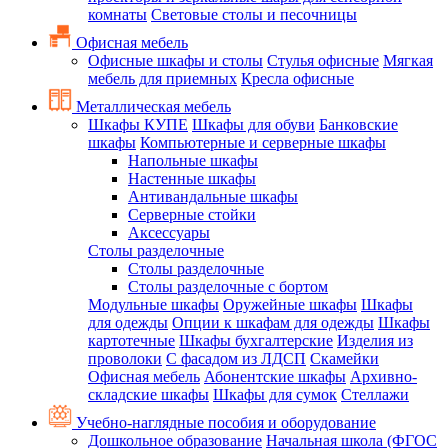
комнаты
Световые столы и песочницы
Офисная мебель
Офисные шкафы и столы
Стулья офисные
Мягкая
мебель для приемных
Кресла офисные
Металлическая мебель
Шкафы КУПЕ
Шкафы для обуви
Банковские
шкафы
Компьютерные и серверные шкафы
Напольные шкафы
Настенные шкафы
Антивандальные шкафы
Серверные стойки
Аксессуары
Столы разделочные
Столы разделочные
Столы разделочные с бортом
Модульные шкафы
Оружейные шкафы
Шкафы
для одежды
Опции к шкафам для одежды
Шкафы
картотечные
Шкафы бухгалтерские
Изделия из
проволоки
С фасадом из ЛДСП
Скамейки
Офисная мебель
Абонентские шкафы
Архивно-
складские шкафы
Шкафы для сумок
Стеллажи
Учебно-наглядные пособия и оборудование
Дошкольное образование
Начальная школа (ФГОС