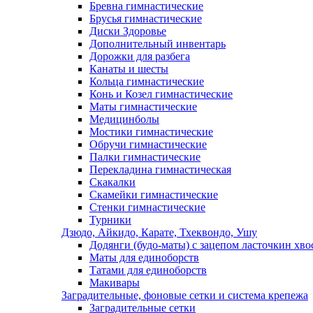
Бревна гимнастические
Брусья гимнастические
Диски Здоровье
Дополнительный инвентарь
Дорожки для разбега
Канаты и шесты
Кольца гимнастические
Конь и Козел гимнастические
Маты гимнастические
Медицинболы
Мостики гимнастические
Обручи гимнастические
Палки гимнастические
Перекладина гимнастическая
Скакалки
Скамейки гимнастические
Стенки гимнастические
Турники
Дзюдо, Айкидо, Карате, Тхеквондо, Ушу
Додянги (будо-маты) с зацепом ласточкин хво
Маты для единоборств
Татами для единоборств
Макивары
Заградительные, фоновые сетки и система крепежа
Заградительные сетки