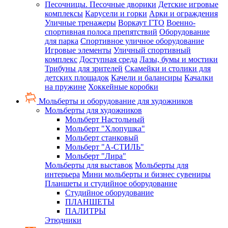
Песочницы. Песочные дворики
Детские игровые
комплексы
Карусели и горки
Арки и ограждения
Уличные тренажеры
Воркаут ГТО
Военно-
спортивная полоса препятствий
Оборудование
для парка
Спортивное уличное оборудование
Игровые элементы
Уличный спортивный
комплекс
Доступная среда
Лазы, бумы и мостики
Трибуны для зрителей
Скамейки и столики для
детских площадок
Качели и балансиры
Качалки
на пружине
Хоккейные коробки
Мольберты и оборудование для художников
Мольберты для художников
Мольберт Настольный
Мольберт "Хлопушка"
Мольберт станковый
Мольберт "А-СТИЛЬ"
Мольберт "Лира"
Мольберты для выставок
Мольберты для
интерьера
Мини мольберты и бизнес сувениры
Планшеты и студийное оборудование
Студийное оборудование
ПЛАНШЕТЫ
ПАЛИТРЫ
Этюдники