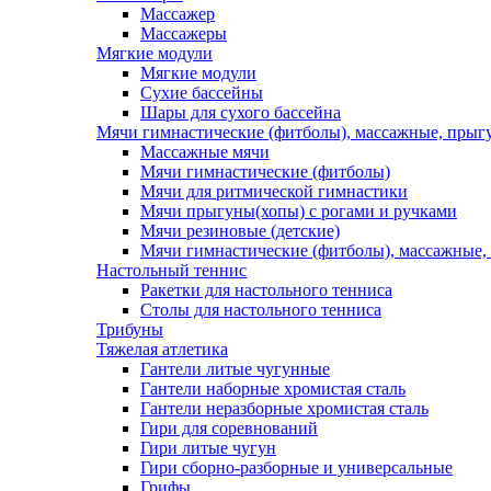
Массажер
Массажеры
Мягкие модули
Мягкие модули
Сухие бассейны
Шары для сухого бассейна
Мячи гимнастические (фитболы), массажные, прыгу
Массажные мячи
Мячи гимнастические (фитболы)
Мячи для ритмической гимнастики
Мячи прыгуны(хопы) с рогами и ручками
Мячи резиновые (детские)
Мячи гимнастические (фитболы), массажные,
Настольный теннис
Ракетки для настольного тенниса
Столы для настольного тенниса
Трибуны
Тяжелая атлетика
Гантели литые чугунные
Гантели наборные хромистая сталь
Гантели неразборные хромистая сталь
Гири для соревнований
Гири литые чугун
Гири сборно-разборные и универсальные
Грифы