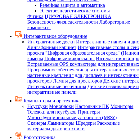
Релейная защита и автоматика
Электроэнергетические системы
Физика
ЦИФРОВАЯ ЭЛЕКТРОНИКА
Безопасность жизнедеятельности
Лабораторные
комплексы
Интерактивное оборудование
Интерактивные доски
Интерактивные панели и ди
Лингафонный кабинет
Интерактивные столы и сен
проекта "Цифровая образовательная среда" (Нацио
камеры
Цифровые микроскопы
Интерактивный про
Встраиваемые OPS компьютеры для интерактивных
Программное обеспечение для интерактивных стол
настенные крепления для дисплеев и интерактивны
проекторов
Лампы для проекторов
Детские интера
Интерактивные песочницы
Детские развивающие и
интерактивные панели
Компьютеры и оргтехника
Ноутбуки
Моноблоки
Настольные ПК
Мониторы
Тележки для ноутбуков
Принтеры
Многофунциональные устройства (МФУ)
Сканеры
Ламинаторы
Шредеры
Расходные
материалы для оргтехники
Робототехника