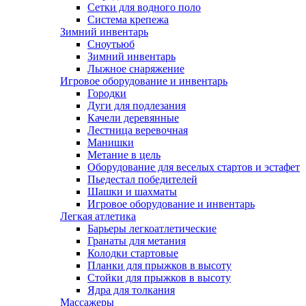
Сетки для водного поло
Система крепежа
Зимний инвентарь
Сноутьюб
Зимний инвентарь
Лыжное снаряжение
Игровое оборудование и инвентарь
Городки
Дуги для подлезания
Качели деревянные
Лестница веревочная
Манишки
Метание в цель
Оборудование для веселых стартов и эстафет
Пьедестал победителей
Шашки и шахматы
Игровое оборудование и инвентарь
Легкая атлетика
Барьеры легкоатлетические
Гранаты для метания
Колодки стартовые
Планки для прыжков в высоту
Стойки для прыжков в высоту
Ядра для толкания
Массажеры