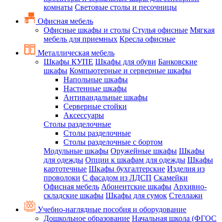
комнаты
Световые столы и песочницы
Офисная мебель
Офисные шкафы и столы
Стулья офисные
Мягкая
мебель для приемных
Кресла офисные
Металлическая мебель
Шкафы КУПЕ
Шкафы для обуви
Банковские
шкафы
Компьютерные и серверные шкафы
Напольные шкафы
Настенные шкафы
Антивандальные шкафы
Серверные стойки
Аксессуары
Столы разделочные
Столы разделочные
Столы разделочные с бортом
Модульные шкафы
Оружейные шкафы
Шкафы
для одежды
Опции к шкафам для одежды
Шкафы
картотечные
Шкафы бухгалтерские
Изделия из
проволоки
С фасадом из ЛДСП
Скамейки
Офисная мебель
Абонентские шкафы
Архивно-
складские шкафы
Шкафы для сумок
Стеллажи
Учебно-наглядные пособия и оборудование
Дошкольное образование
Начальная школа (ФГОС