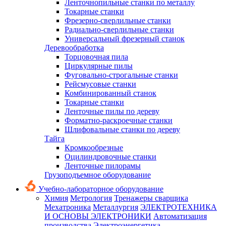
Ленточнопильные станки по металлу
Токарные станки
Фрезерно-сверлильные станки
Радиально-сверлильные станки
Универсальный фрезерный станок
Деревообработка
Торцовочная пила
Циркулярные пилы
Фуговально-строгальные станки
Рейсмусовые станки
Комбинированный станок
Токарные станки
Ленточные пилы по дереву
Форматно-раскроечные станки
Шлифовальные станки по дереву
Тайга
Кромкообрезные
Оцилиндровочные станки
Ленточные пилорамы
Грузоподъемное оборудование
Учебно-лабораторное оборудование
Химия
Метрология
Тренажеры сварщика
Мехатроника
Металлургия
ЭЛЕКТРОТЕХНИКА
И ОСНОВЫ ЭЛЕКТРОНИКИ
Автоматизация
производства
Электроэнергетика