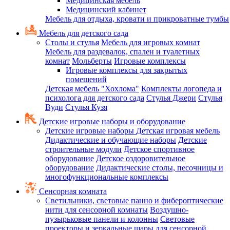
Медицинская мебель
Медицинский кабинет
Мебель для отдыха, кровати и прикроватные тумбы
Мебель для детского сада
Столы и стулья
Мебель для игровых комнат
Мебель для раздевалок, спален и туалетных
комнат
Мольберты
Игровые комплексы
Игровые комплексы для закрытых
помещений
Детская мебель "Хохлома"
Комплекты логопеда и
психолога для детского сада
Стулья Джери
Стулья
Вуди
Стулья Кузя
Детские игровые наборы и оборудование
Детские игровые наборы
Детская игровая мебель
Дидактические и обучающие наборы
Детские
строительные модули
Детское спортивное
оборудование
Детское оздоровительное
оборудование
Дидактические столы, песочницы и
многофункциональные комплексы
Сенсорная комната
Светильники, световые панно и фибероптические
нити для сенсорной комнаты
Воздушно-
пузырьковые панели и колонны
Световые
проекторы и зеркальные шары для сенсорной