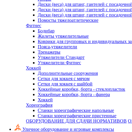
Диски (веса) для штанг, гантелей с посадочно
Диски (веса) для штанг, гантелей с посадочно
Диски (веса) для штанг, гантелей с посадочно
Помосты тяжелоатлетические
Фитнес
Бодибар
Жилеты утяжелительные
Коврики для групповых и индивидуальных з
Пояса-утяжелители
Тренажеры
Утяжелители Стандарт
Утяжелители Фитнес
Хоккей
Дополнительные сооружения
Сетки для хоккея с мячом
Сетки для хоккея с шайбой
Хоккейные коробки, борта - стеклопластик
Хоккейные коробки, борта - фанера
Хоккей
Хореография
Станки хореографические напольные
Станки хореографические пристенные
ОБОРУДОВАНИЕ ДЛЯ СДАЧИ НОРМАТИВОВ
О
Уличное оборудование и игровые комплексы