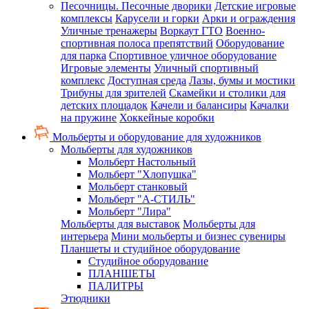
Песочницы. Песочные дворики
Детские игровые
комплексы
Карусели и горки
Арки и ограждения
Уличные тренажеры
Воркаут ГТО
Военно-
спортивная полоса препятствий
Оборудование
для парка
Спортивное уличное оборудование
Игровые элементы
Уличный спортивный
комплекс
Доступная среда
Лазы, бумы и мостики
Трибуны для зрителей
Скамейки и столики для
детских площадок
Качели и балансиры
Качалки
на пружине
Хоккейные коробки
Мольберты и оборудование для художников
Мольберты для художников
Мольберт Настольный
Мольберт "Хлопушка"
Мольберт станковый
Мольберт "А-СТИЛЬ"
Мольберт "Лира"
Мольберты для выставок
Мольберты для
интерьера
Мини мольберты и бизнес сувениры
Планшеты и студийное оборудование
Студийное оборудование
ПЛАНШЕТЫ
ПАЛИТРЫ
Этюдники