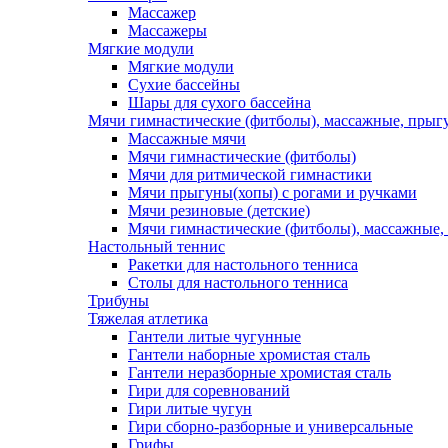
Массажер
Массажеры
Мягкие модули
Мягкие модули
Сухие бассейны
Шары для сухого бассейна
Мячи гимнастические (фитболы), массажные, прыгу
Массажные мячи
Мячи гимнастические (фитболы)
Мячи для ритмической гимнастики
Мячи прыгуны(хопы) с рогами и ручками
Мячи резиновые (детские)
Мячи гимнастические (фитболы), массажные,
Настольный теннис
Ракетки для настольного тенниса
Столы для настольного тенниса
Трибуны
Тяжелая атлетика
Гантели литые чугунные
Гантели наборные хромистая сталь
Гантели неразборные хромистая сталь
Гири для соревнований
Гири литые чугун
Гири сборно-разборные и универсальные
Грифы