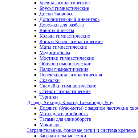
Бревна гимнастические
Брусья гимнастические
Диски Здоровье
Дополнительный инвентарь
Дорожки для разбега
Канаты и шесты
Кольца гимнастические
Конь и Козел гимнастические
Маты гимнастические
Медицинболы
Мостики гимнастические
Обручи гимнастические
Палки гимнастические
Перекладина гимнастическая
Скакалки
Скамейки гимнастические
Стенки гимнастические
Турники
Дзюдо, Айкидо, Карате, Тхеквондо, Ушу
Додянги (будо-маты) с зацепом ласточкин хво
Маты для единоборств
Татами для единоборств
Макивары
Заградительные, фоновые сетки и система крепежа
Заградительные сетки