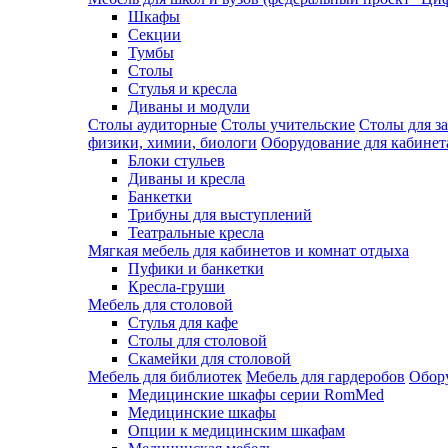
Шкафы
Секции
Тумбы
Столы
Стулья и кресла
Диваны и модули
Столы аудиторные
Столы учительские
Столы для з
физики, химии, биологи
Оборудование для кабинета
Блоки стульев
Диваны и кресла
Банкетки
Трибуны для выступлений
Театральные кресла
Мягкая мебель для кабинетов и комнат отдыха
Пуфики и банкетки
Кресла-груши
Мебель для столовой
Cтулья для кафе
Cтолы для столовой
Скамейки для столовой
Мебель для библиотек
Мебель для гардеробов
Обору
Медицинские шкафы серии RomMed
Медицинские шкафы
Опции к медицинским шкафам