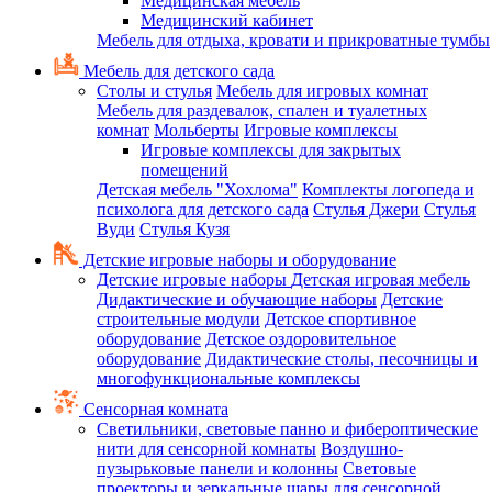
Медицинская мебель
Медицинский кабинет
Мебель для отдыха, кровати и прикроватные тумбы
Мебель для детского сада
Столы и стулья
Мебель для игровых комнат
Мебель для раздевалок, спален и туалетных
комнат
Мольберты
Игровые комплексы
Игровые комплексы для закрытых
помещений
Детская мебель "Хохлома"
Комплекты логопеда и
психолога для детского сада
Стулья Джери
Стулья
Вуди
Стулья Кузя
Детские игровые наборы и оборудование
Детские игровые наборы
Детская игровая мебель
Дидактические и обучающие наборы
Детские
строительные модули
Детское спортивное
оборудование
Детское оздоровительное
оборудование
Дидактические столы, песочницы и
многофункциональные комплексы
Сенсорная комната
Светильники, световые панно и фибероптические
нити для сенсорной комнаты
Воздушно-
пузырьковые панели и колонны
Световые
проекторы и зеркальные шары для сенсорной