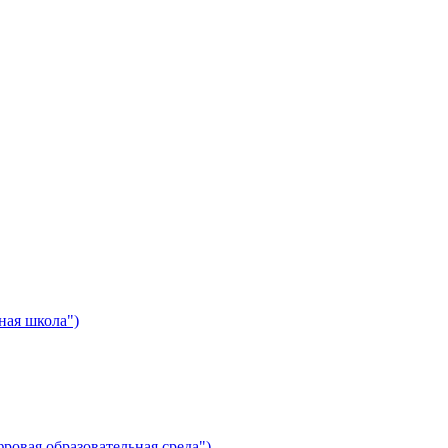
ная школа")
ровая образовательная среда")