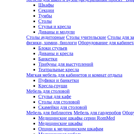
Шкафы
Секции
Тумбы
Столы
Стулья и кресла
Диваны и модули
Столы аудиторные
Столы учительские
Столы для з
физики, химии, биологи
Оборудование для кабинета
Блоки стульев
Диваны и кресла
Банкетки
Трибуны для выступлений
Театральные кресла
Мягкая мебель для кабинетов и комнат отдыха
Пуфики и банкетки
Кресла-груши
Мебель для столовой
Cтулья для кафе
Cтолы для столовой
Скамейки для столовой
Мебель для библиотек
Мебель для гардеробов
Обору
Медицинские шкафы серии RomMed
Медицинские шкафы
Опции к медицинским шкафам