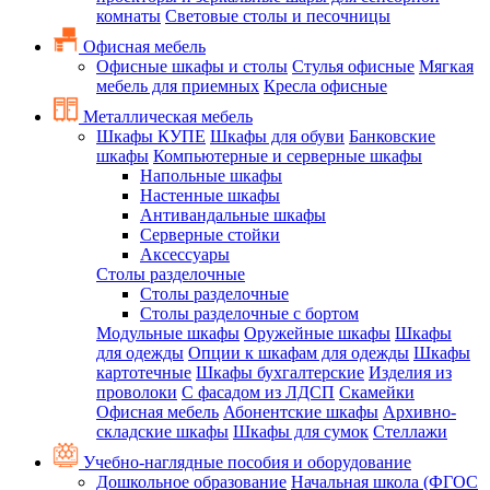
комнаты
Световые столы и песочницы
Офисная мебель
Офисные шкафы и столы
Стулья офисные
Мягкая
мебель для приемных
Кресла офисные
Металлическая мебель
Шкафы КУПЕ
Шкафы для обуви
Банковские
шкафы
Компьютерные и серверные шкафы
Напольные шкафы
Настенные шкафы
Антивандальные шкафы
Серверные стойки
Аксессуары
Столы разделочные
Столы разделочные
Столы разделочные с бортом
Модульные шкафы
Оружейные шкафы
Шкафы
для одежды
Опции к шкафам для одежды
Шкафы
картотечные
Шкафы бухгалтерские
Изделия из
проволоки
С фасадом из ЛДСП
Скамейки
Офисная мебель
Абонентские шкафы
Архивно-
складские шкафы
Шкафы для сумок
Стеллажи
Учебно-наглядные пособия и оборудование
Дошкольное образование
Начальная школа (ФГОС