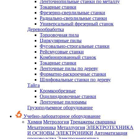
Ленточнопильные станки по металлу
Токарные станки
Фрезерно-сверлильные станки
Радиально-сверлильные станки
Универсальный фрезерный станок
Деревообработка
Торцовочная пила
Циркулярные пилы
Фуговально-строгальные станки
Рейсмусовые станки
Комбинированный станок
Токарные станки
Ленточные пилы по дереву
Форматно-раскроечные станки
Шлифовальные станки по дереву
Тайга
Кромкообрезные
Оцилиндровочные станки
Ленточные пилорамы
Грузоподъемное оборудование
Учебно-лабораторное оборудование
Химия
Метрология
Тренажеры сварщика
Мехатроника
Металлургия
ЭЛЕКТРОТЕХНИКА
И ОСНОВЫ ЭЛЕКТРОНИКИ
Автоматизация
производства
Электроэнергетика