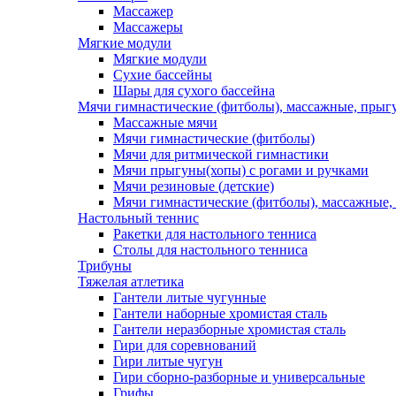
Массажер
Массажеры
Мягкие модули
Мягкие модули
Сухие бассейны
Шары для сухого бассейна
Мячи гимнастические (фитболы), массажные, прыгу
Массажные мячи
Мячи гимнастические (фитболы)
Мячи для ритмической гимнастики
Мячи прыгуны(хопы) с рогами и ручками
Мячи резиновые (детские)
Мячи гимнастические (фитболы), массажные,
Настольный теннис
Ракетки для настольного тенниса
Столы для настольного тенниса
Трибуны
Тяжелая атлетика
Гантели литые чугунные
Гантели наборные хромистая сталь
Гантели неразборные хромистая сталь
Гири для соревнований
Гири литые чугун
Гири сборно-разборные и универсальные
Грифы