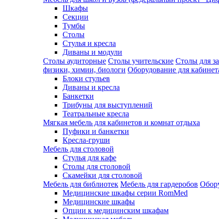
Шкафы
Секции
Тумбы
Столы
Стулья и кресла
Диваны и модули
Столы аудиторные
Столы учительские
Столы для з
физики, химии, биологи
Оборудование для кабинета
Блоки стульев
Диваны и кресла
Банкетки
Трибуны для выступлений
Театральные кресла
Мягкая мебель для кабинетов и комнат отдыха
Пуфики и банкетки
Кресла-груши
Мебель для столовой
Cтулья для кафе
Cтолы для столовой
Скамейки для столовой
Мебель для библиотек
Мебель для гардеробов
Обору
Медицинские шкафы серии RomMed
Медицинские шкафы
Опции к медицинским шкафам