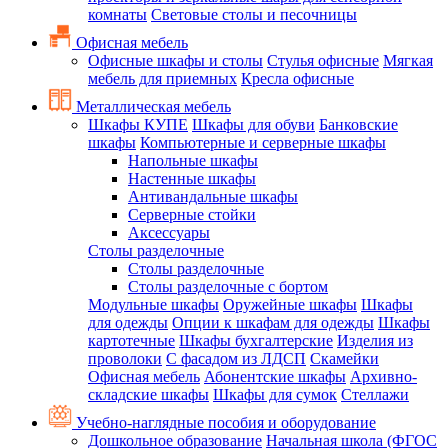
комнаты
Световые столы и песочницы
Офисная мебель
Офисные шкафы и столы
Стулья офисные
Мягкая
мебель для приемных
Кресла офисные
Металлическая мебель
Шкафы КУПЕ
Шкафы для обуви
Банковские
шкафы
Компьютерные и серверные шкафы
Напольные шкафы
Настенные шкафы
Антивандальные шкафы
Серверные стойки
Аксессуары
Столы разделочные
Столы разделочные
Столы разделочные с бортом
Модульные шкафы
Оружейные шкафы
Шкафы
для одежды
Опции к шкафам для одежды
Шкафы
картотечные
Шкафы бухгалтерские
Изделия из
проволоки
С фасадом из ЛДСП
Скамейки
Офисная мебель
Абонентские шкафы
Архивно-
складские шкафы
Шкафы для сумок
Стеллажи
Учебно-наглядные пособия и оборудование
Дошкольное образование
Начальная школа (ФГОС