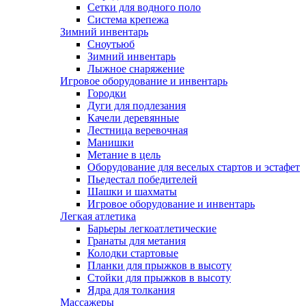
Сетки для водного поло
Система крепежа
Зимний инвентарь
Сноутьюб
Зимний инвентарь
Лыжное снаряжение
Игровое оборудование и инвентарь
Городки
Дуги для подлезания
Качели деревянные
Лестница веревочная
Манишки
Метание в цель
Оборудование для веселых стартов и эстафет
Пьедестал победителей
Шашки и шахматы
Игровое оборудование и инвентарь
Легкая атлетика
Барьеры легкоатлетические
Гранаты для метания
Колодки стартовые
Планки для прыжков в высоту
Стойки для прыжков в высоту
Ядра для толкания
Массажеры