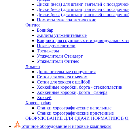
Диски (веса) для штанг, гантелей с посадочно
Диски (веса) для штанг, гантелей с посадочно
Диски (веса) для штанг, гантелей с посадочно
Помосты тяжелоатлетические
Фитнес
Бодибар
Жилеты утяжелительные
Коврики для групповых и индивидуальных з
Пояса-утяжелители
Тренажеры
Утяжелители Стандарт
Утяжелители Фитнес
Хоккей
Дополнительные сооружения
Сетки для хоккея с мячом
Сетки для хоккея с шайбой
Хоккейные коробки, борта - стеклопластик
Хоккейные коробки, борта - фанера
Хоккей
Хореография
Станки хореографические напольные
Станки хореографические пристенные
ОБОРУДОВАНИЕ ДЛЯ СДАЧИ НОРМАТИВОВ
О
Уличное оборудование и игровые комплексы