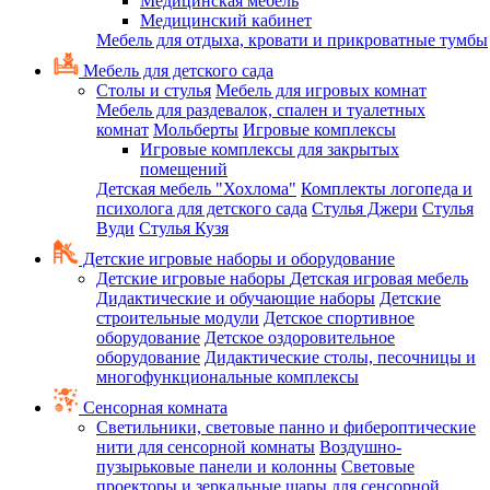
Медицинская мебель
Медицинский кабинет
Мебель для отдыха, кровати и прикроватные тумбы
Мебель для детского сада
Столы и стулья
Мебель для игровых комнат
Мебель для раздевалок, спален и туалетных
комнат
Мольберты
Игровые комплексы
Игровые комплексы для закрытых
помещений
Детская мебель "Хохлома"
Комплекты логопеда и
психолога для детского сада
Стулья Джери
Стулья
Вуди
Стулья Кузя
Детские игровые наборы и оборудование
Детские игровые наборы
Детская игровая мебель
Дидактические и обучающие наборы
Детские
строительные модули
Детское спортивное
оборудование
Детское оздоровительное
оборудование
Дидактические столы, песочницы и
многофункциональные комплексы
Сенсорная комната
Светильники, световые панно и фибероптические
нити для сенсорной комнаты
Воздушно-
пузырьковые панели и колонны
Световые
проекторы и зеркальные шары для сенсорной