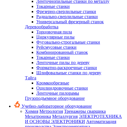
Ленточнопильные станки по металлу
Токарные станки
Фрезерно-сверлильные станки
Радиально-сверлильные станки
Универсальный фрезерный станок
Деревообработка
Торцовочная пила
Циркулярные пилы
Фуговально-строгальные станки
Рейсмусовые станки
Комбинированный станок
Токарные станки
Ленточные пилы по дереву
Форматно-раскроечные станки
Шлифовальные станки по дереву
Тайга
Кромкообрезные
Оцилиндровочные станки
Ленточные пилорамы
Грузоподъемное оборудование
Учебно-лабораторное оборудование
Химия
Метрология
Тренажеры сварщика
Мехатроника
Металлургия
ЭЛЕКТРОТЕХНИКА
И ОСНОВЫ ЭЛЕКТРОНИКИ
Автоматизация
производства
Электроэнергетика