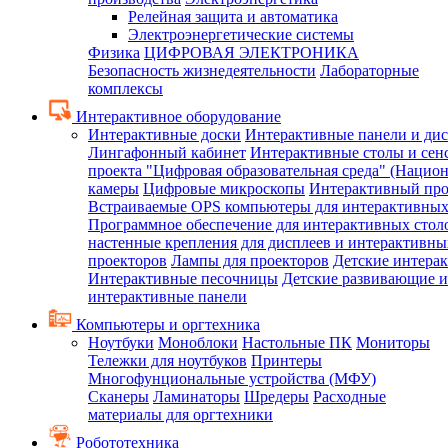
Релейная защита и автоматика
Электроэнергетические системы
Физика
ЦИФРОВАЯ ЭЛЕКТРОНИКА
Безопасность жизнедеятельности
Лабораторные
комплексы
Интерактивное оборудование
Интерактивные доски
Интерактивные панели и ди
Лингафонный кабинет
Интерактивные столы и сен
проекта "Цифровая образовательная среда" (Нацио
камеры
Цифровые микроскопы
Интерактивный про
Встраиваемые OPS компьютеры для интерактивных
Программное обеспечение для интерактивных стол
настенные крепления для дисплеев и интерактивны
проекторов
Лампы для проекторов
Детские интера
Интерактивные песочницы
Детские развивающие и
интерактивные панели
Компьютеры и оргтехника
Ноутбуки
Моноблоки
Настольные ПК
Мониторы
Тележки для ноутбуков
Принтеры
Многофунциональные устройства (МФУ)
Сканеры
Ламинаторы
Шредеры
Расходные
материалы для оргтехники
Робототехника