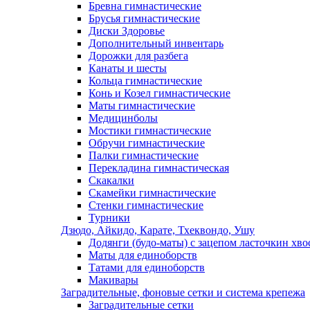
Бревна гимнастические
Брусья гимнастические
Диски Здоровье
Дополнительный инвентарь
Дорожки для разбега
Канаты и шесты
Кольца гимнастические
Конь и Козел гимнастические
Маты гимнастические
Медицинболы
Мостики гимнастические
Обручи гимнастические
Палки гимнастические
Перекладина гимнастическая
Скакалки
Скамейки гимнастические
Стенки гимнастические
Турники
Дзюдо, Айкидо, Карате, Тхеквондо, Ушу
Додянги (будо-маты) с зацепом ласточкин хво
Маты для единоборств
Татами для единоборств
Макивары
Заградительные, фоновые сетки и система крепежа
Заградительные сетки