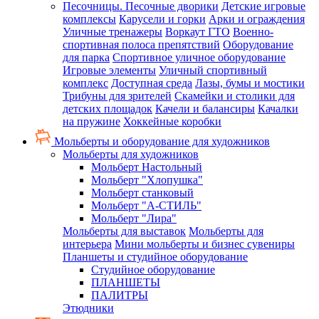
Песочницы. Песочные дворики
Детские игровые
комплексы
Карусели и горки
Арки и ограждения
Уличные тренажеры
Воркаут ГТО
Военно-
спортивная полоса препятствий
Оборудование
для парка
Спортивное уличное оборудование
Игровые элементы
Уличный спортивный
комплекс
Доступная среда
Лазы, бумы и мостики
Трибуны для зрителей
Скамейки и столики для
детских площадок
Качели и балансиры
Качалки
на пружине
Хоккейные коробки
Мольберты и оборудование для художников
Мольберты для художников
Мольберт Настольный
Мольберт "Хлопушка"
Мольберт станковый
Мольберт "А-СТИЛЬ"
Мольберт "Лира"
Мольберты для выставок
Мольберты для
интерьера
Мини мольберты и бизнес сувениры
Планшеты и студийное оборудование
Студийное оборудование
ПЛАНШЕТЫ
ПАЛИТРЫ
Этюдники