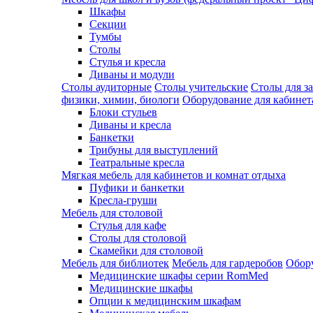
Шкафы
Секции
Тумбы
Столы
Стулья и кресла
Диваны и модули
Столы аудиторные
Столы учительские
Столы для з
физики, химии, биологи
Оборудование для кабинета
Блоки стульев
Диваны и кресла
Банкетки
Трибуны для выступлений
Театральные кресла
Мягкая мебель для кабинетов и комнат отдыха
Пуфики и банкетки
Кресла-груши
Мебель для столовой
Cтулья для кафе
Cтолы для столовой
Скамейки для столовой
Мебель для библиотек
Мебель для гардеробов
Обору
Медицинские шкафы серии RomMed
Медицинские шкафы
Опции к медицинским шкафам