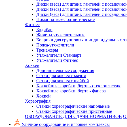
Диски (веса) для штанг, гантелей с посадочно
Диски (веса) для штанг, гантелей с посадочно
Диски (веса) для штанг, гантелей с посадочно
Помосты тяжелоатлетические
Фитнес
Бодибар
Жилеты утяжелительные
Коврики для групповых и индивидуальных з
Пояса-утяжелители
Тренажеры
Утяжелители Стандарт
Утяжелители Фитнес
Хоккей
Дополнительные сооружения
Сетки для хоккея с мячом
Сетки для хоккея с шайбой
Хоккейные коробки, борта - стеклопластик
Хоккейные коробки, борта - фанера
Хоккей
Хореография
Станки хореографические напольные
Станки хореографические пристенные
ОБОРУДОВАНИЕ ДЛЯ СДАЧИ НОРМАТИВОВ
О
Уличное оборудование и игровые комплексы