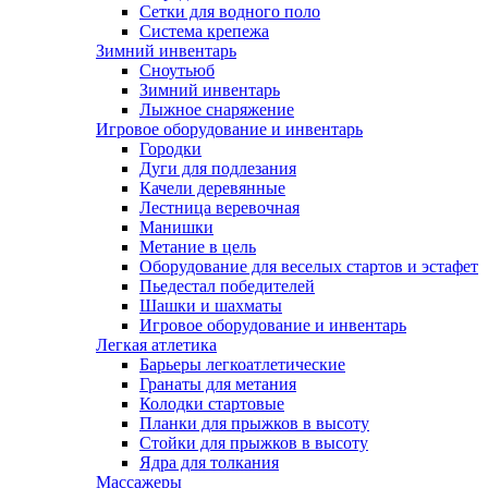
Сетки для водного поло
Система крепежа
Зимний инвентарь
Сноутьюб
Зимний инвентарь
Лыжное снаряжение
Игровое оборудование и инвентарь
Городки
Дуги для подлезания
Качели деревянные
Лестница веревочная
Манишки
Метание в цель
Оборудование для веселых стартов и эстафет
Пьедестал победителей
Шашки и шахматы
Игровое оборудование и инвентарь
Легкая атлетика
Барьеры легкоатлетические
Гранаты для метания
Колодки стартовые
Планки для прыжков в высоту
Стойки для прыжков в высоту
Ядра для толкания
Массажеры