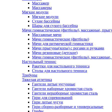
Массажер
Массажеры
Мягкие модули
Мягкие модули
Сухие бассейны
Шары для сухого бассейна
Мячи гимнастические (фитболы), массажные, прыгу
Массажные мячи
Мячи гимнастические (фитболы)
Мячи для ритмической гимнастики
Мячи прыгуны(хопы) с рогами и ручками
Мячи резиновые (детские)
Мячи гимнастические (фитболы), массажные,
Настольный теннис
Ракетки для настольного тенниса
Столы для настольного тенниса
Трибуны
Тяжелая атлетика
Гантели литые чугунные
Гантели наборные хромистая сталь
Гантели неразборные хромистая сталь
Гири для соревнований
Гири литые чугун
Гири сборно-разборные и универсальные
Грифы