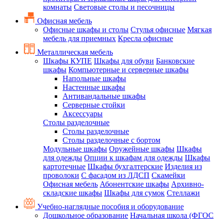
комнаты
Световые столы и песочницы
Офисная мебель
Офисные шкафы и столы
Стулья офисные
Мягкая
мебель для приемных
Кресла офисные
Металлическая мебель
Шкафы КУПЕ
Шкафы для обуви
Банковские
шкафы
Компьютерные и серверные шкафы
Напольные шкафы
Настенные шкафы
Антивандальные шкафы
Серверные стойки
Аксессуары
Столы разделочные
Столы разделочные
Столы разделочные с бортом
Модульные шкафы
Оружейные шкафы
Шкафы
для одежды
Опции к шкафам для одежды
Шкафы
картотечные
Шкафы бухгалтерские
Изделия из
проволоки
С фасадом из ЛДСП
Скамейки
Офисная мебель
Абонентские шкафы
Архивно-
складские шкафы
Шкафы для сумок
Стеллажи
Учебно-наглядные пособия и оборудование
Дошкольное образование
Начальная школа (ФГОС