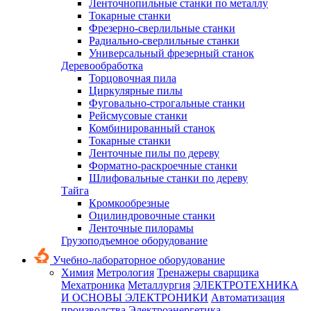
Ленточнопильные станки по металлу
Токарные станки
Фрезерно-сверлильные станки
Радиально-сверлильные станки
Универсальный фрезерный станок
Деревообработка
Торцовочная пила
Циркулярные пилы
Фуговально-строгальные станки
Рейсмусовые станки
Комбинированный станок
Токарные станки
Ленточные пилы по дереву
Форматно-раскроечные станки
Шлифовальные станки по дереву
Тайга
Кромкообрезные
Оцилиндровочные станки
Ленточные пилорамы
Грузоподъемное оборудование
Учебно-лабораторное оборудование
Химия
Метрология
Тренажеры сварщика
Мехатроника
Металлургия
ЭЛЕКТРОТЕХНИКА
И ОСНОВЫ ЭЛЕКТРОНИКИ
Автоматизация
производства
Электроэнергетика