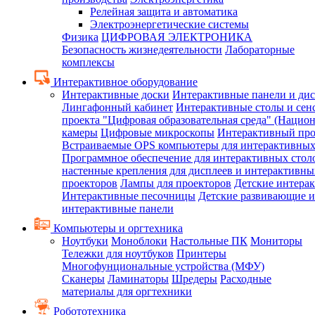
Релейная защита и автоматика
Электроэнергетические системы
Физика
ЦИФРОВАЯ ЭЛЕКТРОНИКА
Безопасность жизнедеятельности
Лабораторные
комплексы
Интерактивное оборудование
Интерактивные доски
Интерактивные панели и ди
Лингафонный кабинет
Интерактивные столы и сен
проекта "Цифровая образовательная среда" (Нацио
камеры
Цифровые микроскопы
Интерактивный про
Встраиваемые OPS компьютеры для интерактивных
Программное обеспечение для интерактивных стол
настенные крепления для дисплеев и интерактивны
проекторов
Лампы для проекторов
Детские интера
Интерактивные песочницы
Детские развивающие и
интерактивные панели
Компьютеры и оргтехника
Ноутбуки
Моноблоки
Настольные ПК
Мониторы
Тележки для ноутбуков
Принтеры
Многофунциональные устройства (МФУ)
Сканеры
Ламинаторы
Шредеры
Расходные
материалы для оргтехники
Робототехника