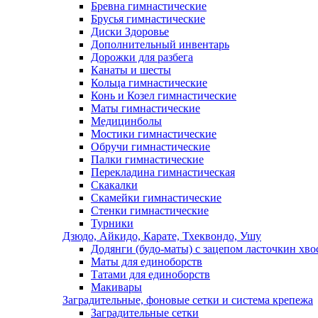
Бревна гимнастические
Брусья гимнастические
Диски Здоровье
Дополнительный инвентарь
Дорожки для разбега
Канаты и шесты
Кольца гимнастические
Конь и Козел гимнастические
Маты гимнастические
Медицинболы
Мостики гимнастические
Обручи гимнастические
Палки гимнастические
Перекладина гимнастическая
Скакалки
Скамейки гимнастические
Стенки гимнастические
Турники
Дзюдо, Айкидо, Карате, Тхеквондо, Ушу
Додянги (будо-маты) с зацепом ласточкин хво
Маты для единоборств
Татами для единоборств
Макивары
Заградительные, фоновые сетки и система крепежа
Заградительные сетки