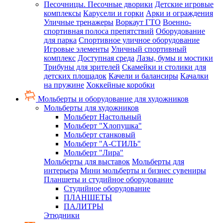
Песочницы. Песочные дворики
Детские игровые
комплексы
Карусели и горки
Арки и ограждения
Уличные тренажеры
Воркаут ГТО
Военно-
спортивная полоса препятствий
Оборудование
для парка
Спортивное уличное оборудование
Игровые элементы
Уличный спортивный
комплекс
Доступная среда
Лазы, бумы и мостики
Трибуны для зрителей
Скамейки и столики для
детских площадок
Качели и балансиры
Качалки
на пружине
Хоккейные коробки
Мольберты и оборудование для художников
Мольберты для художников
Мольберт Настольный
Мольберт "Хлопушка"
Мольберт станковый
Мольберт "А-СТИЛЬ"
Мольберт "Лира"
Мольберты для выставок
Мольберты для
интерьера
Мини мольберты и бизнес сувениры
Планшеты и студийное оборудование
Студийное оборудование
ПЛАНШЕТЫ
ПАЛИТРЫ
Этюдники