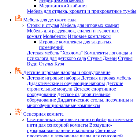
Медицинская мебель
Медицинский кабинет
Мебель для отдыха, кровати и прикроватные тумбы
Мебель для детского сада
Столы и стулья
Мебель для игровых комнат
Мебель для раздевалок, спален и туалетных
комнат
Мольберты
Игровые комплексы
Игровые комплексы для закрытых
помещений
Детская мебель "Хохлома"
Комплекты логопеда и
психолога для детского сада
Стулья Джери
Стулья
Вуди
Стулья Кузя
Детские игровые наборы и оборудование
Детские игровые наборы
Детская игровая мебель
Дидактические и обучающие наборы
Детские
строительные модули
Детское спортивное
оборудование
Детское оздоровительное
оборудование
Дидактические столы, песочницы и
многофункциональные комплексы
Сенсорная комната
Светильники, световые панно и фибероптические
нити для сенсорной комнаты
Воздушно-
пузырьковые панели и колонны
Световые
проекторы и зеркальные шары для сенсорной