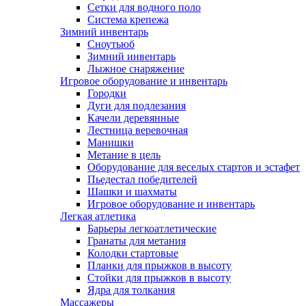
Сетки для водного поло
Система крепежа
Зимний инвентарь
Сноутьюб
Зимний инвентарь
Лыжное снаряжение
Игровое оборудование и инвентарь
Городки
Дуги для подлезания
Качели деревянные
Лестница веревочная
Манишки
Метание в цель
Оборудование для веселых стартов и эстафет
Пьедестал победителей
Шашки и шахматы
Игровое оборудование и инвентарь
Легкая атлетика
Барьеры легкоатлетические
Гранаты для метания
Колодки стартовые
Планки для прыжков в высоту
Стойки для прыжков в высоту
Ядра для толкания
Массажеры