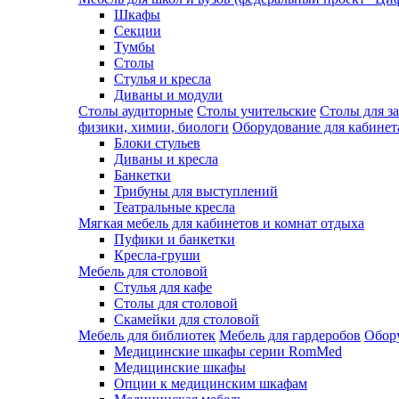
Шкафы
Секции
Тумбы
Столы
Стулья и кресла
Диваны и модули
Столы аудиторные
Столы учительские
Столы для з
физики, химии, биологи
Оборудование для кабинета
Блоки стульев
Диваны и кресла
Банкетки
Трибуны для выступлений
Театральные кресла
Мягкая мебель для кабинетов и комнат отдыха
Пуфики и банкетки
Кресла-груши
Мебель для столовой
Cтулья для кафе
Cтолы для столовой
Скамейки для столовой
Мебель для библиотек
Мебель для гардеробов
Обору
Медицинские шкафы серии RomMed
Медицинские шкафы
Опции к медицинским шкафам