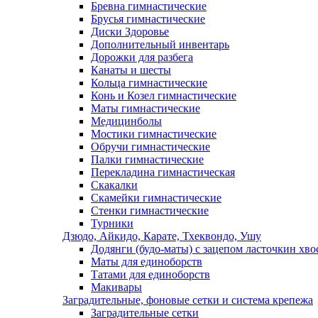
Бревна гимнастические
Брусья гимнастические
Диски Здоровье
Дополнительный инвентарь
Дорожки для разбега
Канаты и шесты
Кольца гимнастические
Конь и Козел гимнастические
Маты гимнастические
Медицинболы
Мостики гимнастические
Обручи гимнастические
Палки гимнастические
Перекладина гимнастическая
Скакалки
Скамейки гимнастические
Стенки гимнастические
Турники
Дзюдо, Айкидо, Карате, Тхеквондо, Ушу
Додянги (будо-маты) с зацепом ласточкин хво
Маты для единоборств
Татами для единоборств
Макивары
Заградительные, фоновые сетки и система крепежа
Заградительные сетки