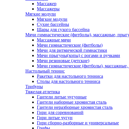
Массажер
Массажеры
Мягкие модули
Мягкие модули
Сухие бассейны
Шары для сухого бассейна
Мячи гимнастические (фитболы), массажные, прыгу
Массажные мячи
Мячи гимнастические (фитболы)
Мячи для ритмической гимнастики
Мячи прыгуны(хопы) с рогами и ручками
Мячи резиновые (детские)
Мячи гимнастические (фитболы), массажные,
Настольный теннис
Ракетки для настольного тенниса
Столы для настольного тенниса
Трибуны
Тяжелая атлетика
Гантели литые чугунные
Гантели наборные хромистая сталь
Гантели неразборные хромистая сталь
Гири для соревнований
Гири литые чугун
Гири сборно-разборные и универсальные
Грифы