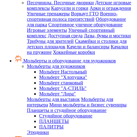
Песочницы. Песочные дворики
Детские игровые
комплексы
Карусели и горки
Арки и ограждения
Уличные тренажеры
Воркаут ГТО
Военно-
спортивная полоса препятствий
Оборудование
для парка
Спортивное уличное оборудование
Игровые элементы
Уличный спортивный
комплекс
Доступная среда
Лазы, бумы и мостики
Трибуны для зрителей
Скамейки и столики для
детских площадок
Качели и балансиры
Качалки
на пружине
Хоккейные коробки
Мольберты и оборудование для художников
Мольберты для художников
Мольберт Настольный
Мольберт "Хлопушка"
Мольберт станковый
Мольберт "А-СТИЛЬ"
Мольберт "Лира"
Мольберты для выставок
Мольберты для
интерьера
Мини мольберты и бизнес сувениры
Планшеты и студийное оборудование
Студийное оборудование
ПЛАНШЕТЫ
ПАЛИТРЫ
Этюдники