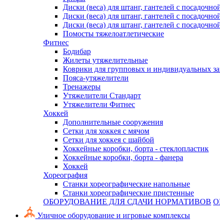
Диски (веса) для штанг, гантелей с посадочно
Диски (веса) для штанг, гантелей с посадочно
Диски (веса) для штанг, гантелей с посадочно
Помосты тяжелоатлетические
Фитнес
Бодибар
Жилеты утяжелительные
Коврики для групповых и индивидуальных з
Пояса-утяжелители
Тренажеры
Утяжелители Стандарт
Утяжелители Фитнес
Хоккей
Дополнительные сооружения
Сетки для хоккея с мячом
Сетки для хоккея с шайбой
Хоккейные коробки, борта - стеклопластик
Хоккейные коробки, борта - фанера
Хоккей
Хореография
Станки хореографические напольные
Станки хореографические пристенные
ОБОРУДОВАНИЕ ДЛЯ СДАЧИ НОРМАТИВОВ
О
Уличное оборудование и игровые комплексы