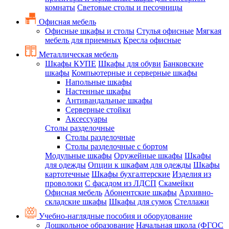
комнаты
Световые столы и песочницы
Офисная мебель
Офисные шкафы и столы
Стулья офисные
Мягкая
мебель для приемных
Кресла офисные
Металлическая мебель
Шкафы КУПЕ
Шкафы для обуви
Банковские
шкафы
Компьютерные и серверные шкафы
Напольные шкафы
Настенные шкафы
Антивандальные шкафы
Серверные стойки
Аксессуары
Столы разделочные
Столы разделочные
Столы разделочные с бортом
Модульные шкафы
Оружейные шкафы
Шкафы
для одежды
Опции к шкафам для одежды
Шкафы
картотечные
Шкафы бухгалтерские
Изделия из
проволоки
С фасадом из ЛДСП
Скамейки
Офисная мебель
Абонентские шкафы
Архивно-
складские шкафы
Шкафы для сумок
Стеллажи
Учебно-наглядные пособия и оборудование
Дошкольное образование
Начальная школа (ФГОС