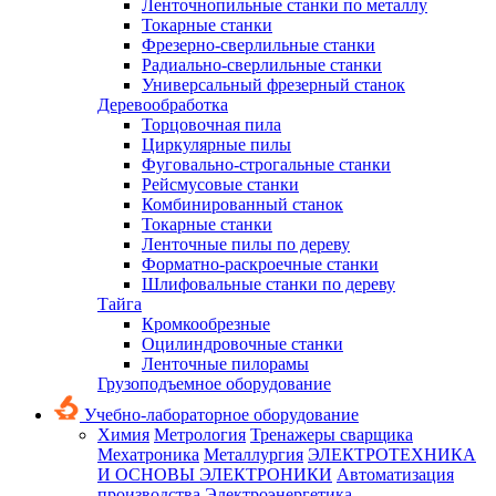
Ленточнопильные станки по металлу
Токарные станки
Фрезерно-сверлильные станки
Радиально-сверлильные станки
Универсальный фрезерный станок
Деревообработка
Торцовочная пила
Циркулярные пилы
Фуговально-строгальные станки
Рейсмусовые станки
Комбинированный станок
Токарные станки
Ленточные пилы по дереву
Форматно-раскроечные станки
Шлифовальные станки по дереву
Тайга
Кромкообрезные
Оцилиндровочные станки
Ленточные пилорамы
Грузоподъемное оборудование
Учебно-лабораторное оборудование
Химия
Метрология
Тренажеры сварщика
Мехатроника
Металлургия
ЭЛЕКТРОТЕХНИКА
И ОСНОВЫ ЭЛЕКТРОНИКИ
Автоматизация
производства
Электроэнергетика