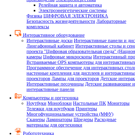
Релейная защита и автоматика
Электроэнергетические системы
Физика
ЦИФРОВАЯ ЭЛЕКТРОНИКА
Безопасность жизнедеятельности
Лабораторные
комплексы
Интерактивное оборудование
Интерактивные доски
Интерактивные панели и ди
Лингафонный кабинет
Интерактивные столы и сен
проекта "Цифровая образовательная среда" (Нацио
камеры
Цифровые микроскопы
Интерактивный про
Встраиваемые OPS компьютеры для интерактивных
Программное обеспечение для интерактивных стол
настенные крепления для дисплеев и интерактивны
проекторов
Лампы для проекторов
Детские интера
Интерактивные песочницы
Детские развивающие и
интерактивные панели
Компьютеры и оргтехника
Ноутбуки
Моноблоки
Настольные ПК
Мониторы
Тележки для ноутбуков
Принтеры
Многофунциональные устройства (МФУ)
Сканеры
Ламинаторы
Шредеры
Расходные
материалы для оргтехники
Робототехника