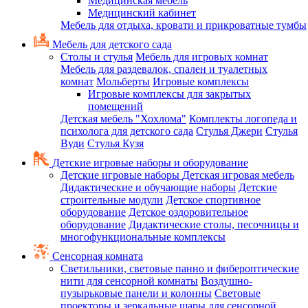
Медицинская мебель
Медицинский кабинет
Мебель для отдыха, кровати и прикроватные тумбы
Мебель для детского сада
Столы и стулья
Мебель для игровых комнат
Мебель для раздевалок, спален и туалетных
комнат
Мольберты
Игровые комплексы
Игровые комплексы для закрытых
помещений
Детская мебель "Хохлома"
Комплекты логопеда и
психолога для детского сада
Стулья Джери
Стулья
Вуди
Стулья Кузя
Детские игровые наборы и оборудование
Детские игровые наборы
Детская игровая мебель
Дидактические и обучающие наборы
Детские
строительные модули
Детское спортивное
оборудование
Детское оздоровительное
оборудование
Дидактические столы, песочницы и
многофункциональные комплексы
Сенсорная комната
Светильники, световые панно и фибероптические
нити для сенсорной комнаты
Воздушно-
пузырьковые панели и колонны
Световые
проекторы и зеркальные шары для сенсорной