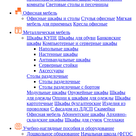
комнаты
Световые столы и песочницы
Офисная мебель
Офисные шкафы и столы
Стулья офисные
Мягкая
мебель для приемных
Кресла офисные
Металлическая мебель
Шкафы КУПЕ
Шкафы для обуви
Банковские
шкафы
Компьютерные и серверные шкафы
Напольные шкафы
Настенные шкафы
Антивандальные шкафы
Серверные стойки
Аксессуары
Столы разделочные
Столы разделочные
Столы разделочные с бортом
Модульные шкафы
Оружейные шкафы
Шкафы
для одежды
Опции к шкафам для одежды
Шкафы
картотечные
Шкафы бухгалтерские
Изделия из
проволоки
С фасадом из ЛДСП
Скамейки
Офисная мебель
Абонентские шкафы
Архивно-
складские шкафы
Шкафы для сумок
Стеллажи
Учебно-наглядные пособия и оборудование
Дошкольное образование
Начальная школа (ФГОС