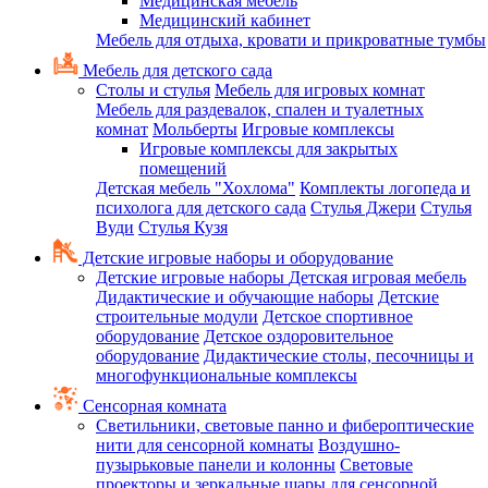
Медицинская мебель
Медицинский кабинет
Мебель для отдыха, кровати и прикроватные тумбы
Мебель для детского сада
Столы и стулья
Мебель для игровых комнат
Мебель для раздевалок, спален и туалетных
комнат
Мольберты
Игровые комплексы
Игровые комплексы для закрытых
помещений
Детская мебель "Хохлома"
Комплекты логопеда и
психолога для детского сада
Стулья Джери
Стулья
Вуди
Стулья Кузя
Детские игровые наборы и оборудование
Детские игровые наборы
Детская игровая мебель
Дидактические и обучающие наборы
Детские
строительные модули
Детское спортивное
оборудование
Детское оздоровительное
оборудование
Дидактические столы, песочницы и
многофункциональные комплексы
Сенсорная комната
Светильники, световые панно и фибероптические
нити для сенсорной комнаты
Воздушно-
пузырьковые панели и колонны
Световые
проекторы и зеркальные шары для сенсорной