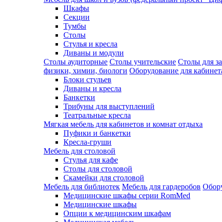
Шкафы
Секции
Тумбы
Столы
Стулья и кресла
Диваны и модули
Столы аудиторные
Столы учительские
Столы для з
физики, химии, биологи
Оборудование для кабинета
Блоки стульев
Диваны и кресла
Банкетки
Трибуны для выступлений
Театральные кресла
Мягкая мебель для кабинетов и комнат отдыха
Пуфики и банкетки
Кресла-груши
Мебель для столовой
Cтулья для кафе
Cтолы для столовой
Скамейки для столовой
Мебель для библиотек
Мебель для гардеробов
Обору
Медицинские шкафы серии RomMed
Медицинские шкафы
Опции к медицинским шкафам