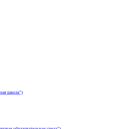
ная школа")
ровая образовательная среда")