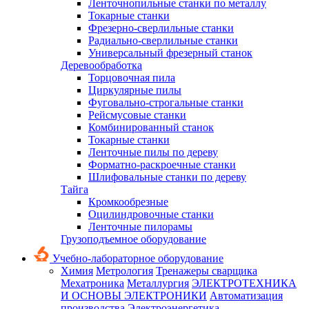
Ленточнопильные станки по металлу
Токарные станки
Фрезерно-сверлильные станки
Радиально-сверлильные станки
Универсальный фрезерный станок
Деревообработка
Торцовочная пила
Циркулярные пилы
Фуговально-строгальные станки
Рейсмусовые станки
Комбинированный станок
Токарные станки
Ленточные пилы по дереву
Форматно-раскроечные станки
Шлифовальные станки по дереву
Тайга
Кромкообрезные
Оцилиндровочные станки
Ленточные пилорамы
Грузоподъемное оборудование
Учебно-лабораторное оборудование
Химия
Метрология
Тренажеры сварщика
Мехатроника
Металлургия
ЭЛЕКТРОТЕХНИКА
И ОСНОВЫ ЭЛЕКТРОНИКИ
Автоматизация
производства
Электроэнергетика