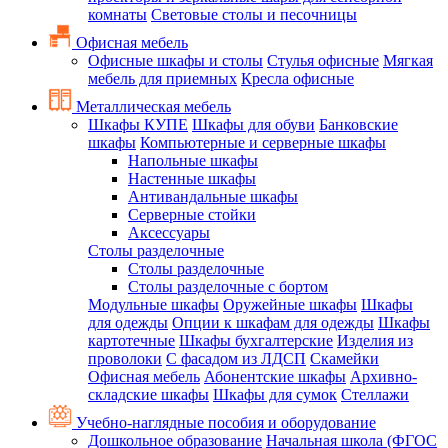
комнаты
Световые столы и песочницы
Офисная мебель
Офисные шкафы и столы
Стулья офисные
Мягкая
мебель для приемных
Кресла офисные
Металлическая мебель
Шкафы КУПЕ
Шкафы для обуви
Банковские
шкафы
Компьютерные и серверные шкафы
Напольные шкафы
Настенные шкафы
Антивандальные шкафы
Серверные стойки
Аксессуары
Столы разделочные
Столы разделочные
Столы разделочные с бортом
Модульные шкафы
Оружейные шкафы
Шкафы
для одежды
Опции к шкафам для одежды
Шкафы
картотечные
Шкафы бухгалтерские
Изделия из
проволоки
С фасадом из ЛДСП
Скамейки
Офисная мебель
Абонентские шкафы
Архивно-
складские шкафы
Шкафы для сумок
Стеллажи
Учебно-наглядные пособия и оборудование
Дошкольное образование
Начальная школа (ФГОС