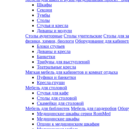
Шкафы
Секции
Тумбы
Столы
Стулья и кресла
Диваны и модули
Столы аудиторные
Столы учительские
Столы для з
физики, химии, биологи
Оборудование для кабинета
Блоки стульев
Диваны и кресла
Банкетки
Трибуны для выступлений
Театральные кресла
Мягкая мебель для кабинетов и комнат отдыха
Пуфики и банкетки
Кресла-груши
Мебель для столовой
Cтулья для кафе
Cтолы для столовой
Скамейки для столовой
Мебель для библиотек
Мебель для гардеробов
Обору
Медицинские шкафы серии RomMed
Медицинские шкафы
Опции к медицинским шкафам