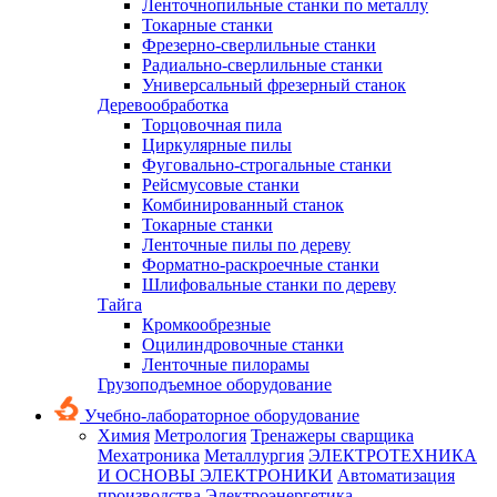
Ленточнопильные станки по металлу
Токарные станки
Фрезерно-сверлильные станки
Радиально-сверлильные станки
Универсальный фрезерный станок
Деревообработка
Торцовочная пила
Циркулярные пилы
Фуговально-строгальные станки
Рейсмусовые станки
Комбинированный станок
Токарные станки
Ленточные пилы по дереву
Форматно-раскроечные станки
Шлифовальные станки по дереву
Тайга
Кромкообрезные
Оцилиндровочные станки
Ленточные пилорамы
Грузоподъемное оборудование
Учебно-лабораторное оборудование
Химия
Метрология
Тренажеры сварщика
Мехатроника
Металлургия
ЭЛЕКТРОТЕХНИКА
И ОСНОВЫ ЭЛЕКТРОНИКИ
Автоматизация
производства
Электроэнергетика