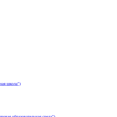
ная школа")
ровая образовательная среда")