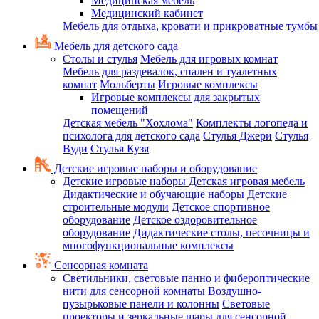
Медицинская мебель
Медицинский кабинет
Мебель для отдыха, кровати и прикроватные тумбы
Мебель для детского сада
Столы и стулья
Мебель для игровых комнат
Мебель для раздевалок, спален и туалетных
комнат
Мольберты
Игровые комплексы
Игровые комплексы для закрытых
помещений
Детская мебель "Хохлома"
Комплекты логопеда и
психолога для детского сада
Стулья Джери
Стулья
Вуди
Стулья Кузя
Детские игровые наборы и оборудование
Детские игровые наборы
Детская игровая мебель
Дидактические и обучающие наборы
Детские
строительные модули
Детское спортивное
оборудование
Детское оздоровительное
оборудование
Дидактические столы, песочницы и
многофункциональные комплексы
Сенсорная комната
Светильники, световые панно и фибероптические
нити для сенсорной комнаты
Воздушно-
пузырьковые панели и колонны
Световые
проекторы и зеркальные шары для сенсорной