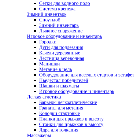
Сетки для водного поло
Система крепежа
Зимний инвентарь
Сноутьюб
Зимний инвентарь
Лыжное снаряжение
Игровое оборудование и инвентарь
Городки
Дуги для подлезания
Качели деревянные
Лестница веревочная
Манишки
Метание в цель
Оборудование для веселых стартов и эстафет
Пьедестал победителей
Шашки и шахматы
Игровое оборудование и инвентарь
Легкая атлетика
Барьеры легкоатлетические
Гранаты для метания
Колодки стартовые
Планки для прыжков в высоту
Стойки для прыжков в высоту
Ядра для толкания
Массажеры