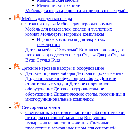
Медицинская мебель
Медицинский кабинет
Мебель для отдыха, кровати и прикроватные тумбы
Мебель для детского сада
Столы и стулья
Мебель для игровых комнат
Мебель для раздевалок, спален и туалетных
комнат
Мольберты
Игровые комплексы
Игровые комплексы для закрытых
помещений
Детская мебель "Хохлома"
Комплекты логопеда и
психолога для детского сада
Стулья Джери
Стулья
Вуди
Стулья Кузя
Детские игровые наборы и оборудование
Детские игровые наборы
Детская игровая мебель
Дидактические и обучающие наборы
Детские
строительные модули
Детское спортивное
оборудование
Детское оздоровительное
оборудование
Дидактические столы, песочницы и
многофункциональные комплексы
Сенсорная комната
Светильники, световые панно и фибероптические
нити для сенсорной комнаты
Воздушно-
пузырьковые панели и колонны
Световые
проекторы и зеркальные шары для сенсорной