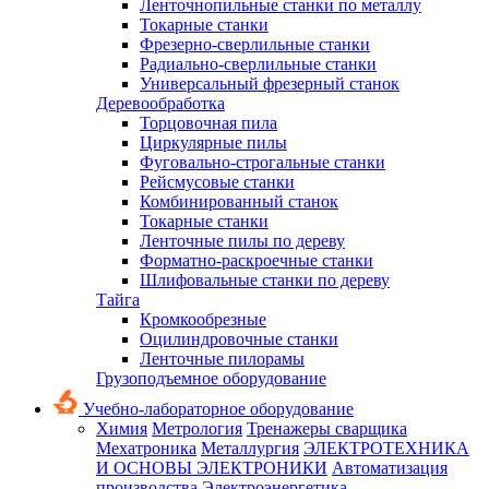
Ленточнопильные станки по металлу
Токарные станки
Фрезерно-сверлильные станки
Радиально-сверлильные станки
Универсальный фрезерный станок
Деревообработка
Торцовочная пила
Циркулярные пилы
Фуговально-строгальные станки
Рейсмусовые станки
Комбинированный станок
Токарные станки
Ленточные пилы по дереву
Форматно-раскроечные станки
Шлифовальные станки по дереву
Тайга
Кромкообрезные
Оцилиндровочные станки
Ленточные пилорамы
Грузоподъемное оборудование
Учебно-лабораторное оборудование
Химия
Метрология
Тренажеры сварщика
Мехатроника
Металлургия
ЭЛЕКТРОТЕХНИКА
И ОСНОВЫ ЭЛЕКТРОНИКИ
Автоматизация
производства
Электроэнергетика