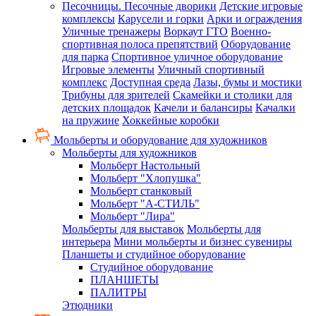
Песочницы. Песочные дворики
Детские игровые
комплексы
Карусели и горки
Арки и ограждения
Уличные тренажеры
Воркаут ГТО
Военно-
спортивная полоса препятствий
Оборудование
для парка
Спортивное уличное оборудование
Игровые элементы
Уличный спортивный
комплекс
Доступная среда
Лазы, бумы и мостики
Трибуны для зрителей
Скамейки и столики для
детских площадок
Качели и балансиры
Качалки
на пружине
Хоккейные коробки
Мольберты и оборудование для художников
Мольберты для художников
Мольберт Настольный
Мольберт "Хлопушка"
Мольберт станковый
Мольберт "А-СТИЛЬ"
Мольберт "Лира"
Мольберты для выставок
Мольберты для
интерьера
Мини мольберты и бизнес сувениры
Планшеты и студийное оборудование
Студийное оборудование
ПЛАНШЕТЫ
ПАЛИТРЫ
Этюдники