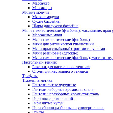
Массажер
Массажеры
Мягкие модули
Мягкие модули
Сухие бассейны
Шары для сухого бассейна
Мячи гимнастические (фитболы), массажные, прыгу
Массажные мячи
Мячи гимнастические (фитболы)
Мячи для ритмической гимнастики
Мячи прыгуны(хопы) с рогами и ручками
Мячи резиновые (детские)
Мячи гимнастические (фитболы), массажные,
Настольный теннис
Ракетки для настольного тенниса
Столы для настольного тенниса
Трибуны
Тяжелая атлетика
Гантели литые чугунные
Гантели наборные хромистая сталь
Гантели неразборные хромистая сталь
Гири для соревнований
Гири литые чугун
Гири сборно-разборные и универсальные
Грифы