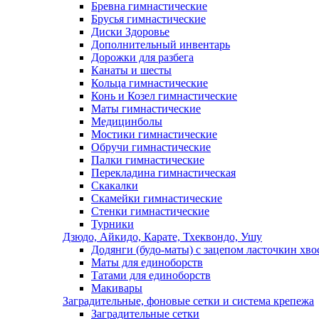
Бревна гимнастические
Брусья гимнастические
Диски Здоровье
Дополнительный инвентарь
Дорожки для разбега
Канаты и шесты
Кольца гимнастические
Конь и Козел гимнастические
Маты гимнастические
Медицинболы
Мостики гимнастические
Обручи гимнастические
Палки гимнастические
Перекладина гимнастическая
Скакалки
Скамейки гимнастические
Стенки гимнастические
Турники
Дзюдо, Айкидо, Карате, Тхеквондо, Ушу
Додянги (будо-маты) с зацепом ласточкин хво
Маты для единоборств
Татами для единоборств
Макивары
Заградительные, фоновые сетки и система крепежа
Заградительные сетки