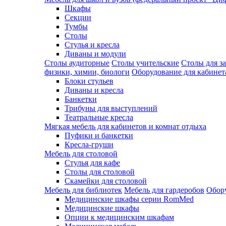
Шкафы
Секции
Тумбы
Столы
Стулья и кресла
Диваны и модули
Столы аудиторные
Столы учительские
Столы для з
физики, химии, биологи
Оборудование для кабинета
Блоки стульев
Диваны и кресла
Банкетки
Трибуны для выступлений
Театральные кресла
Мягкая мебель для кабинетов и комнат отдыха
Пуфики и банкетки
Кресла-груши
Мебель для столовой
Cтулья для кафе
Cтолы для столовой
Скамейки для столовой
Мебель для библиотек
Мебель для гардеробов
Обору
Медицинские шкафы серии RomMed
Медицинские шкафы
Опции к медицинским шкафам