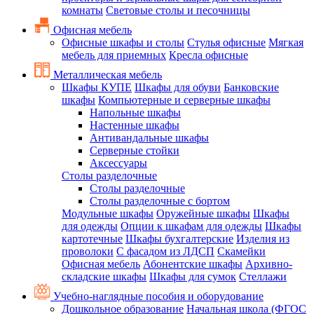
комнаты
Световые столы и песочницы
Офисная мебель
Офисные шкафы и столы
Стулья офисные
Мягкая
мебель для приемных
Кресла офисные
Металлическая мебель
Шкафы КУПЕ
Шкафы для обуви
Банковские
шкафы
Компьютерные и серверные шкафы
Напольные шкафы
Настенные шкафы
Антивандальные шкафы
Серверные стойки
Аксессуары
Столы разделочные
Столы разделочные
Столы разделочные с бортом
Модульные шкафы
Оружейные шкафы
Шкафы
для одежды
Опции к шкафам для одежды
Шкафы
картотечные
Шкафы бухгалтерские
Изделия из
проволоки
С фасадом из ЛДСП
Скамейки
Офисная мебель
Абонентские шкафы
Архивно-
складские шкафы
Шкафы для сумок
Стеллажи
Учебно-наглядные пособия и оборудование
Дошкольное образование
Начальная школа (ФГОС