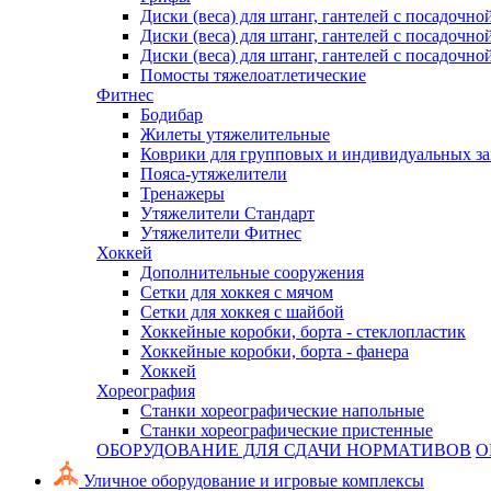
Диски (веса) для штанг, гантелей с посадочно
Диски (веса) для штанг, гантелей с посадочно
Диски (веса) для штанг, гантелей с посадочно
Помосты тяжелоатлетические
Фитнес
Бодибар
Жилеты утяжелительные
Коврики для групповых и индивидуальных з
Пояса-утяжелители
Тренажеры
Утяжелители Стандарт
Утяжелители Фитнес
Хоккей
Дополнительные сооружения
Сетки для хоккея с мячом
Сетки для хоккея с шайбой
Хоккейные коробки, борта - стеклопластик
Хоккейные коробки, борта - фанера
Хоккей
Хореография
Станки хореографические напольные
Станки хореографические пристенные
ОБОРУДОВАНИЕ ДЛЯ СДАЧИ НОРМАТИВОВ
О
Уличное оборудование и игровые комплексы