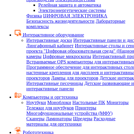
Релейная защита и автоматика
Электроэнергетические системы
Физика
ЦИФРОВАЯ ЭЛЕКТРОНИКА
Безопасность жизнедеятельности
Лабораторные
комплексы
Интерактивное оборудование
Интерактивные доски
Интерактивные панели и ди
Лингафонный кабинет
Интерактивные столы и сен
проекта "Цифровая образовательная среда" (Нацио
камеры
Цифровые микроскопы
Интерактивный про
Встраиваемые OPS компьютеры для интерактивных
Программное обеспечение для интерактивных стол
настенные крепления для дисплеев и интерактивны
проекторов
Лампы для проекторов
Детские интера
Интерактивные песочницы
Детские развивающие и
интерактивные панели
Компьютеры и оргтехника
Ноутбуки
Моноблоки
Настольные ПК
Мониторы
Тележки для ноутбуков
Принтеры
Многофунциональные устройства (МФУ)
Сканеры
Ламинаторы
Шредеры
Расходные
материалы для оргтехники
Робототехника