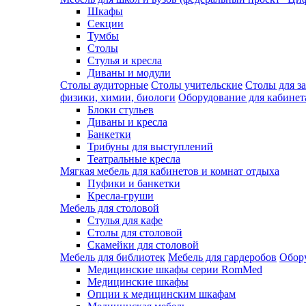
Шкафы
Секции
Тумбы
Столы
Стулья и кресла
Диваны и модули
Столы аудиторные
Столы учительские
Столы для з
физики, химии, биологи
Оборудование для кабинета
Блоки стульев
Диваны и кресла
Банкетки
Трибуны для выступлений
Театральные кресла
Мягкая мебель для кабинетов и комнат отдыха
Пуфики и банкетки
Кресла-груши
Мебель для столовой
Cтулья для кафе
Cтолы для столовой
Скамейки для столовой
Мебель для библиотек
Мебель для гардеробов
Обору
Медицинские шкафы серии RomMed
Медицинские шкафы
Опции к медицинским шкафам