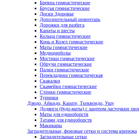
Бревна гимнастические
Брусья гимнастические
Диски Здоровье
Дополнительный инвентарь
Дорожки для разбега
Канаты и шесты
Кольца гимнастические
Конь и Козел гимнастические
Маты гимнастические
Медицинболы
Мостики гимнастические
Обручи гимнастические
Палки гимнастические
Перекладина гимнастическая
Скакалки
Скамейки гимнастические
Стенки гимнастические
Турники
Дзюдо, Айкидо, Карате, Тхеквондо, Ушу
Додянги (будо-маты) с зацепом ласточкин хво
Маты для единоборств
Татами для единоборств
Макивары
Заградительные, фоновые сетки и система крепежа
Заградительные сетки