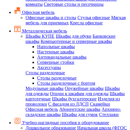
комнаты
Световые столы и песочницы
Офисная мебель
Офисные шкафы и столы
Стулья офисные
Мягкая
мебель для приемных
Кресла офисные
Металлическая мебель
Шкафы КУПЕ
Шкафы для обуви
Банковские
шкафы
Компьютерные и серверные шкафы
Напольные шкафы
Настенные шкафы
Антивандальные шкафы
Серверные стойки
Аксессуары
Столы разделочные
Столы разделочные
Столы разделочные с бортом
Модульные шкафы
Оружейные шкафы
Шкафы
для одежды
Опции к шкафам для одежды
Шкафы
картотечные
Шкафы бухгалтерские
Изделия из
проволоки
С фасадом из ЛДСП
Скамейки
Офисная мебель
Абонентские шкафы
Архивно-
складские шкафы
Шкафы для сумок
Стеллажи
Учебно-наглядные пособия и оборудование
Дошкольное образование
Начальная школа (ФГОС