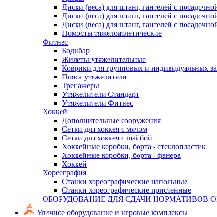
Диски (веса) для штанг, гантелей с посадочно
Диски (веса) для штанг, гантелей с посадочно
Диски (веса) для штанг, гантелей с посадочно
Помосты тяжелоатлетические
Фитнес
Бодибар
Жилеты утяжелительные
Коврики для групповых и индивидуальных з
Пояса-утяжелители
Тренажеры
Утяжелители Стандарт
Утяжелители Фитнес
Хоккей
Дополнительные сооружения
Сетки для хоккея с мячом
Сетки для хоккея с шайбой
Хоккейные коробки, борта - стеклопластик
Хоккейные коробки, борта - фанера
Хоккей
Хореография
Станки хореографические напольные
Станки хореографические пристенные
ОБОРУДОВАНИЕ ДЛЯ СДАЧИ НОРМАТИВОВ
О
Уличное оборудование и игровые комплексы