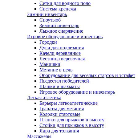
Сетки для водного поло
Система крепежа
Зимний инвентарь
Сноутьюб
Зимний инвентарь
Лыжное снаряжение
Игровое оборудование и инвентарь
Городки
Дуги для подлезания
Качели деревянные
Лестница веревочная
Манишки
Метание в цель
Оборудование для веселых стартов и эстафет
Пьедестал победителей
Шашки и шахматы
Игровое оборудование и инвентарь
Легкая атлетика
Барьеры легкоатлетические
Гранаты для метания
Колодки стартовые
Планки для прыжков в высоту
Стойки для прыжков в высоту
Ядра для толкания
Массажеры