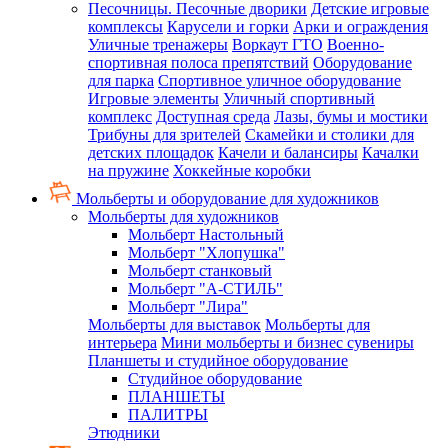
Песочницы. Песочные дворики
Детские игровые
комплексы
Карусели и горки
Арки и ограждения
Уличные тренажеры
Воркаут ГТО
Военно-
спортивная полоса препятствий
Оборудование
для парка
Спортивное уличное оборудование
Игровые элементы
Уличный спортивный
комплекс
Доступная среда
Лазы, бумы и мостики
Трибуны для зрителей
Скамейки и столики для
детских площадок
Качели и балансиры
Качалки
на пружине
Хоккейные коробки
Мольберты и оборудование для художников
Мольберты для художников
Мольберт Настольный
Мольберт "Хлопушка"
Мольберт станковый
Мольберт "А-СТИЛЬ"
Мольберт "Лира"
Мольберты для выставок
Мольберты для
интерьера
Мини мольберты и бизнес сувениры
Планшеты и студийное оборудование
Студийное оборудование
ПЛАНШЕТЫ
ПАЛИТРЫ
Этюдники