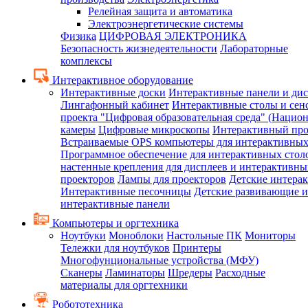
Релейная защита и автоматика
Электроэнергетические системы
Физика
ЦИФРОВАЯ ЭЛЕКТРОНИКА
Безопасность жизнедеятельности
Лабораторные
комплексы
Интерактивное оборудование
Интерактивные доски
Интерактивные панели и ди
Лингафонный кабинет
Интерактивные столы и сен
проекта "Цифровая образовательная среда" (Нацио
камеры
Цифровые микроскопы
Интерактивный про
Встраиваемые OPS компьютеры для интерактивных
Программное обеспечение для интерактивных стол
настенные крепления для дисплеев и интерактивны
проекторов
Лампы для проекторов
Детские интера
Интерактивные песочницы
Детские развивающие и
интерактивные панели
Компьютеры и оргтехника
Ноутбуки
Моноблоки
Настольные ПК
Мониторы
Тележки для ноутбуков
Принтеры
Многофунциональные устройства (МФУ)
Сканеры
Ламинаторы
Шредеры
Расходные
материалы для оргтехники
Робототехника