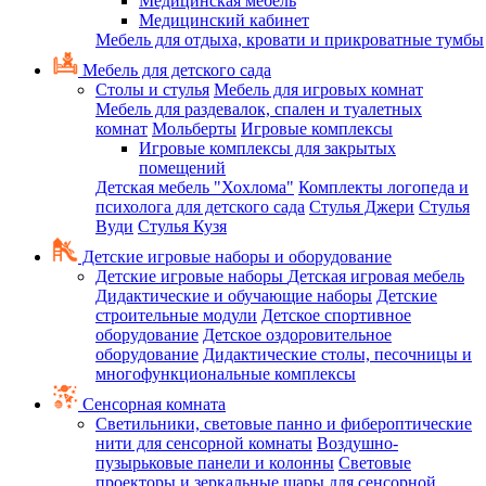
Медицинская мебель
Медицинский кабинет
Мебель для отдыха, кровати и прикроватные тумбы
Мебель для детского сада
Столы и стулья
Мебель для игровых комнат
Мебель для раздевалок, спален и туалетных
комнат
Мольберты
Игровые комплексы
Игровые комплексы для закрытых
помещений
Детская мебель "Хохлома"
Комплекты логопеда и
психолога для детского сада
Стулья Джери
Стулья
Вуди
Стулья Кузя
Детские игровые наборы и оборудование
Детские игровые наборы
Детская игровая мебель
Дидактические и обучающие наборы
Детские
строительные модули
Детское спортивное
оборудование
Детское оздоровительное
оборудование
Дидактические столы, песочницы и
многофункциональные комплексы
Сенсорная комната
Светильники, световые панно и фибероптические
нити для сенсорной комнаты
Воздушно-
пузырьковые панели и колонны
Световые
проекторы и зеркальные шары для сенсорной