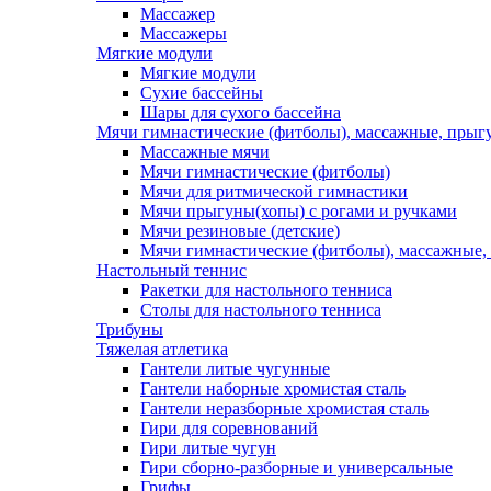
Массажер
Массажеры
Мягкие модули
Мягкие модули
Сухие бассейны
Шары для сухого бассейна
Мячи гимнастические (фитболы), массажные, прыгу
Массажные мячи
Мячи гимнастические (фитболы)
Мячи для ритмической гимнастики
Мячи прыгуны(хопы) с рогами и ручками
Мячи резиновые (детские)
Мячи гимнастические (фитболы), массажные,
Настольный теннис
Ракетки для настольного тенниса
Столы для настольного тенниса
Трибуны
Тяжелая атлетика
Гантели литые чугунные
Гантели наборные хромистая сталь
Гантели неразборные хромистая сталь
Гири для соревнований
Гири литые чугун
Гири сборно-разборные и универсальные
Грифы