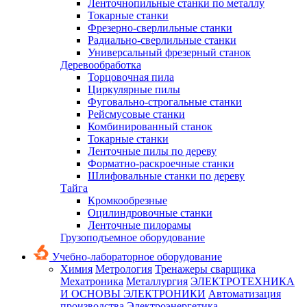
Ленточнопильные станки по металлу
Токарные станки
Фрезерно-сверлильные станки
Радиально-сверлильные станки
Универсальный фрезерный станок
Деревообработка
Торцовочная пила
Циркулярные пилы
Фуговально-строгальные станки
Рейсмусовые станки
Комбинированный станок
Токарные станки
Ленточные пилы по дереву
Форматно-раскроечные станки
Шлифовальные станки по дереву
Тайга
Кромкообрезные
Оцилиндровочные станки
Ленточные пилорамы
Грузоподъемное оборудование
Учебно-лабораторное оборудование
Химия
Метрология
Тренажеры сварщика
Мехатроника
Металлургия
ЭЛЕКТРОТЕХНИКА
И ОСНОВЫ ЭЛЕКТРОНИКИ
Автоматизация
производства
Электроэнергетика