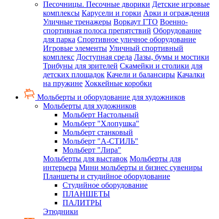
Песочницы. Песочные дворики
Детские игровые
комплексы
Карусели и горки
Арки и ограждения
Уличные тренажеры
Воркаут ГТО
Военно-
спортивная полоса препятствий
Оборудование
для парка
Спортивное уличное оборудование
Игровые элементы
Уличный спортивный
комплекс
Доступная среда
Лазы, бумы и мостики
Трибуны для зрителей
Скамейки и столики для
детских площадок
Качели и балансиры
Качалки
на пружине
Хоккейные коробки
Мольберты и оборудование для художников
Мольберты для художников
Мольберт Настольный
Мольберт "Хлопушка"
Мольберт станковый
Мольберт "А-СТИЛЬ"
Мольберт "Лира"
Мольберты для выставок
Мольберты для
интерьера
Мини мольберты и бизнес сувениры
Планшеты и студийное оборудование
Студийное оборудование
ПЛАНШЕТЫ
ПАЛИТРЫ
Этюдники