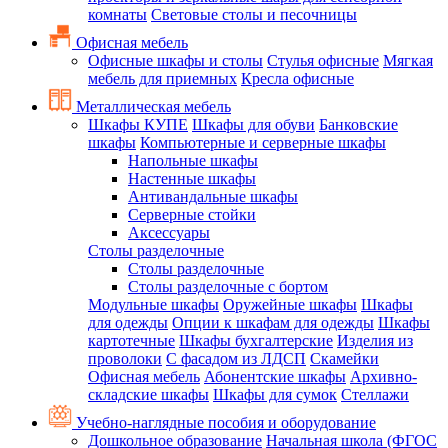
комнаты
Световые столы и песочницы
Офисная мебель
Офисные шкафы и столы
Стулья офисные
Мягкая
мебель для приемных
Кресла офисные
Металлическая мебель
Шкафы КУПЕ
Шкафы для обуви
Банковские
шкафы
Компьютерные и серверные шкафы
Напольные шкафы
Настенные шкафы
Антивандальные шкафы
Серверные стойки
Аксессуары
Столы разделочные
Столы разделочные
Столы разделочные с бортом
Модульные шкафы
Оружейные шкафы
Шкафы
для одежды
Опции к шкафам для одежды
Шкафы
картотечные
Шкафы бухгалтерские
Изделия из
проволоки
С фасадом из ЛДСП
Скамейки
Офисная мебель
Абонентские шкафы
Архивно-
складские шкафы
Шкафы для сумок
Стеллажи
Учебно-наглядные пособия и оборудование
Дошкольное образование
Начальная школа (ФГОС