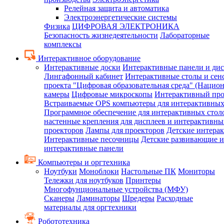
Релейная защита и автоматика
Электроэнергетические системы
Физика
ЦИФРОВАЯ ЭЛЕКТРОНИКА
Безопасность жизнедеятельности
Лабораторные
комплексы
Интерактивное оборудование
Интерактивные доски
Интерактивные панели и ди
Лингафонный кабинет
Интерактивные столы и сен
проекта "Цифровая образовательная среда" (Нацио
камеры
Цифровые микроскопы
Интерактивный про
Встраиваемые OPS компьютеры для интерактивных
Программное обеспечение для интерактивных стол
настенные крепления для дисплеев и интерактивны
проекторов
Лампы для проекторов
Детские интера
Интерактивные песочницы
Детские развивающие и
интерактивные панели
Компьютеры и оргтехника
Ноутбуки
Моноблоки
Настольные ПК
Мониторы
Тележки для ноутбуков
Принтеры
Многофунциональные устройства (МФУ)
Сканеры
Ламинаторы
Шредеры
Расходные
материалы для оргтехники
Робототехника