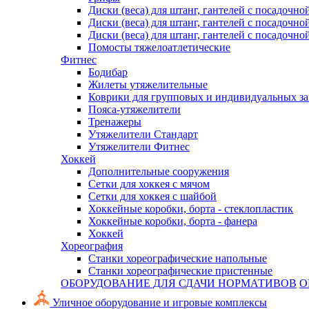
Диски (веса) для штанг, гантелей с посадочно
Диски (веса) для штанг, гантелей с посадочно
Диски (веса) для штанг, гантелей с посадочно
Помосты тяжелоатлетические
Фитнес
Бодибар
Жилеты утяжелительные
Коврики для групповых и индивидуальных з
Пояса-утяжелители
Тренажеры
Утяжелители Стандарт
Утяжелители Фитнес
Хоккей
Дополнительные сооружения
Сетки для хоккея с мячом
Сетки для хоккея с шайбой
Хоккейные коробки, борта - стеклопластик
Хоккейные коробки, борта - фанера
Хоккей
Хореография
Станки хореографические напольные
Станки хореографические пристенные
ОБОРУДОВАНИЕ ДЛЯ СДАЧИ НОРМАТИВОВ
О
Уличное оборудование и игровые комплексы