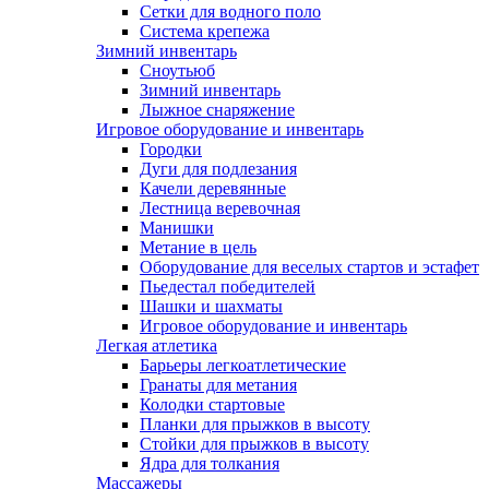
Сетки для водного поло
Система крепежа
Зимний инвентарь
Сноутьюб
Зимний инвентарь
Лыжное снаряжение
Игровое оборудование и инвентарь
Городки
Дуги для подлезания
Качели деревянные
Лестница веревочная
Манишки
Метание в цель
Оборудование для веселых стартов и эстафет
Пьедестал победителей
Шашки и шахматы
Игровое оборудование и инвентарь
Легкая атлетика
Барьеры легкоатлетические
Гранаты для метания
Колодки стартовые
Планки для прыжков в высоту
Стойки для прыжков в высоту
Ядра для толкания
Массажеры