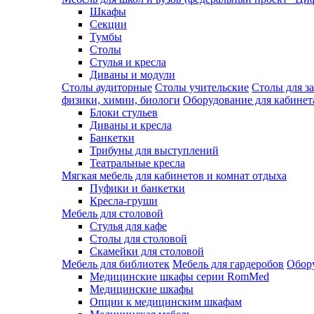
Шкафы
Секции
Тумбы
Столы
Стулья и кресла
Диваны и модули
Столы аудиторные
Столы учительские
Столы для з
физики, химии, биологи
Оборудование для кабинета
Блоки стульев
Диваны и кресла
Банкетки
Трибуны для выступлений
Театральные кресла
Мягкая мебель для кабинетов и комнат отдыха
Пуфики и банкетки
Кресла-груши
Мебель для столовой
Cтулья для кафе
Cтолы для столовой
Скамейки для столовой
Мебель для библиотек
Мебель для гардеробов
Обору
Медицинские шкафы серии RomMed
Медицинские шкафы
Опции к медицинским шкафам