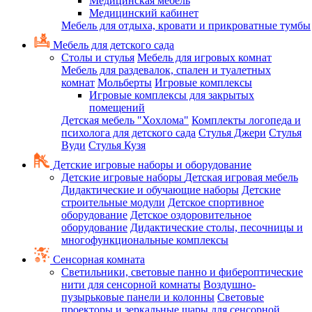
Медицинская мебель
Медицинский кабинет
Мебель для отдыха, кровати и прикроватные тумбы
Мебель для детского сада
Столы и стулья
Мебель для игровых комнат
Мебель для раздевалок, спален и туалетных
комнат
Мольберты
Игровые комплексы
Игровые комплексы для закрытых
помещений
Детская мебель "Хохлома"
Комплекты логопеда и
психолога для детского сада
Стулья Джери
Стулья
Вуди
Стулья Кузя
Детские игровые наборы и оборудование
Детские игровые наборы
Детская игровая мебель
Дидактические и обучающие наборы
Детские
строительные модули
Детское спортивное
оборудование
Детское оздоровительное
оборудование
Дидактические столы, песочницы и
многофункциональные комплексы
Сенсорная комната
Светильники, световые панно и фибероптические
нити для сенсорной комнаты
Воздушно-
пузырьковые панели и колонны
Световые
проекторы и зеркальные шары для сенсорной