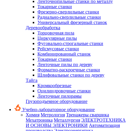
Ленточнопильные станки по металлу
Токарные станки
Фрезерно-сверлильные станки
Радиально-сверлильные станки
Универсальный фрезерный станок
Деревообработка
Торцовочная пила
Циркулярные пилы
Фуговально-строгальные станки
Рейсмусовые станки
Комбинированный станок
Токарные станки
Ленточные пилы по дереву
Форматно-раскроечные станки
Шлифовальные станки по дереву
Тайга
Кромкообрезные
Оцилиндровочные станки
Ленточные пилорамы
Грузоподъемное оборудование
Учебно-лабораторное оборудование
Химия
Метрология
Тренажеры сварщика
Мехатроника
Металлургия
ЭЛЕКТРОТЕХНИКА
И ОСНОВЫ ЭЛЕКТРОНИКИ
Автоматизация
производства
Электроэнергетика