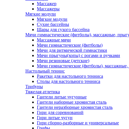
Массажер
Массажеры
Мягкие модули
Мягкие модули
Сухие бассейны
Шары для сухого бассейна
Мячи гимнастические (фитболы), массажные, прыгу
Массажные мячи
Мячи гимнастические (фитболы)
Мячи для ритмической гимнастики
Мячи прыгуны(хопы) с рогами и ручками
Мячи резиновые (детские)
Мячи гимнастические (фитболы), массажные,
Настольный теннис
Ракетки для настольного тенниса
Столы для настольного тенниса
Трибуны
Тяжелая атлетика
Гантели литые чугунные
Гантели наборные хромистая сталь
Гантели неразборные хромистая сталь
Гири для соревнований
Гири литые чугун
Гири сборно-разборные и универсальные
Грифы