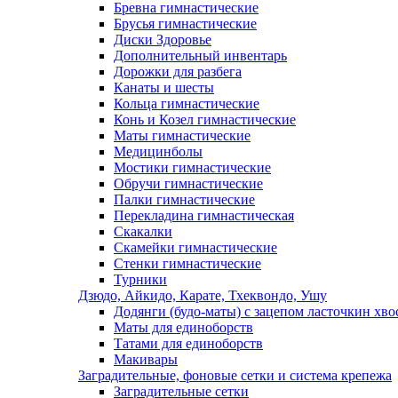
Бревна гимнастические
Брусья гимнастические
Диски Здоровье
Дополнительный инвентарь
Дорожки для разбега
Канаты и шесты
Кольца гимнастические
Конь и Козел гимнастические
Маты гимнастические
Медицинболы
Мостики гимнастические
Обручи гимнастические
Палки гимнастические
Перекладина гимнастическая
Скакалки
Скамейки гимнастические
Стенки гимнастические
Турники
Дзюдо, Айкидо, Карате, Тхеквондо, Ушу
Додянги (будо-маты) с зацепом ласточкин хво
Маты для единоборств
Татами для единоборств
Макивары
Заградительные, фоновые сетки и система крепежа
Заградительные сетки