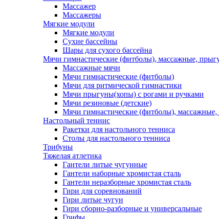
Массажер
Массажеры
Мягкие модули
Мягкие модули
Сухие бассейны
Шары для сухого бассейна
Мячи гимнастические (фитболы), массажные, прыгу
Массажные мячи
Мячи гимнастические (фитболы)
Мячи для ритмической гимнастики
Мячи прыгуны(хопы) с рогами и ручками
Мячи резиновые (детские)
Мячи гимнастические (фитболы), массажные,
Настольный теннис
Ракетки для настольного тенниса
Столы для настольного тенниса
Трибуны
Тяжелая атлетика
Гантели литые чугунные
Гантели наборные хромистая сталь
Гантели неразборные хромистая сталь
Гири для соревнований
Гири литые чугун
Гири сборно-разборные и универсальные
Грифы