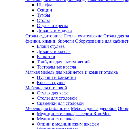
Шкафы
Секции
Тумбы
Столы
Стулья и кресла
Диваны и модули
Столы аудиторные
Столы учительские
Столы для з
физики, химии, биологи
Оборудование для кабинета
Блоки стульев
Диваны и кресла
Банкетки
Трибуны для выступлений
Театральные кресла
Мягкая мебель для кабинетов и комнат отдыха
Пуфики и банкетки
Кресла-груши
Мебель для столовой
Cтулья для кафе
Cтолы для столовой
Скамейки для столовой
Мебель для библиотек
Мебель для гардеробов
Обору
Медицинские шкафы серии RomMed
Медицинские шкафы
Опции к медицинским шкафам