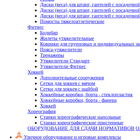
Диски (веса) для штанг, гантелей с посадочно
Диски (веса) для штанг, гантелей с посадочно
Диски (веса) для штанг, гантелей с посадочно
Помосты тяжелоатлетические
Фитнес
Бодибар
Жилеты утяжелительные
Коврики для групповых и индивидуальных з
Пояса-утяжелители
Тренажеры
Утяжелители Стандарт
Утяжелители Фитнес
Хоккей
Дополнительные сооружения
Сетки для хоккея с мячом
Сетки для хоккея с шайбой
Хоккейные коробки, борта - стеклопластик
Хоккейные коробки, борта - фанера
Хоккей
Хореография
Станки хореографические напольные
Станки хореографические пристенные
ОБОРУДОВАНИЕ ДЛЯ СДАЧИ НОРМАТИВОВ
О
Уличное оборудование и игровые комплексы