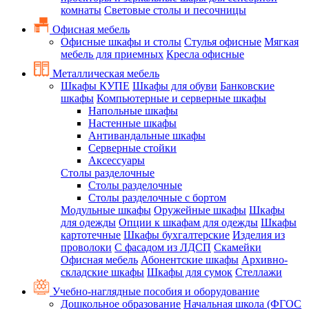
комнаты
Световые столы и песочницы
Офисная мебель
Офисные шкафы и столы
Стулья офисные
Мягкая
мебель для приемных
Кресла офисные
Металлическая мебель
Шкафы КУПЕ
Шкафы для обуви
Банковские
шкафы
Компьютерные и серверные шкафы
Напольные шкафы
Настенные шкафы
Антивандальные шкафы
Серверные стойки
Аксессуары
Столы разделочные
Столы разделочные
Столы разделочные с бортом
Модульные шкафы
Оружейные шкафы
Шкафы
для одежды
Опции к шкафам для одежды
Шкафы
картотечные
Шкафы бухгалтерские
Изделия из
проволоки
С фасадом из ЛДСП
Скамейки
Офисная мебель
Абонентские шкафы
Архивно-
складские шкафы
Шкафы для сумок
Стеллажи
Учебно-наглядные пособия и оборудование
Дошкольное образование
Начальная школа (ФГОС