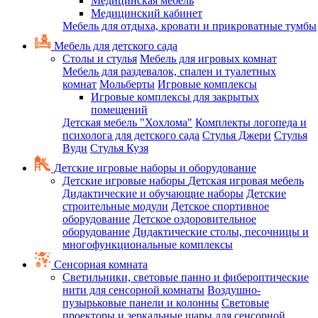
Медицинская мебель
Медицинский кабинет
Мебель для отдыха, кровати и прикроватные тумбы
Мебель для детского сада
Столы и стулья
Мебель для игровых комнат
Мебель для раздевалок, спален и туалетных
комнат
Мольберты
Игровые комплексы
Игровые комплексы для закрытых
помещений
Детская мебель "Хохлома"
Комплекты логопеда и
психолога для детского сада
Стулья Джери
Стулья
Вуди
Стулья Кузя
Детские игровые наборы и оборудование
Детские игровые наборы
Детская игровая мебель
Дидактические и обучающие наборы
Детские
строительные модули
Детское спортивное
оборудование
Детское оздоровительное
оборудование
Дидактические столы, песочницы и
многофункциональные комплексы
Сенсорная комната
Светильники, световые панно и фибероптические
нити для сенсорной комнаты
Воздушно-
пузырьковые панели и колонны
Световые
проекторы и зеркальные шары для сенсорной