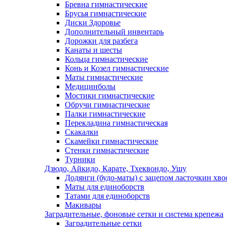
Бревна гимнастические
Брусья гимнастические
Диски Здоровье
Дополнительный инвентарь
Дорожки для разбега
Канаты и шесты
Кольца гимнастические
Конь и Козел гимнастические
Маты гимнастические
Медицинболы
Мостики гимнастические
Обручи гимнастические
Палки гимнастические
Перекладина гимнастическая
Скакалки
Скамейки гимнастические
Стенки гимнастические
Турники
Дзюдо, Айкидо, Карате, Тхеквондо, Ушу
Додянги (будо-маты) с зацепом ласточкин хво
Маты для единоборств
Татами для единоборств
Макивары
Заградительные, фоновые сетки и система крепежа
Заградительные сетки