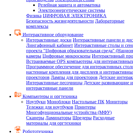
Релейная защита и автоматика
Электроэнергетические системы
Физика
ЦИФРОВАЯ ЭЛЕКТРОНИКА
Безопасность жизнедеятельности
Лабораторные
комплексы
Интерактивное оборудование
Интерактивные доски
Интерактивные панели и ди
Лингафонный кабинет
Интерактивные столы и сен
проекта "Цифровая образовательная среда" (Нацио
камеры
Цифровые микроскопы
Интерактивный про
Встраиваемые OPS компьютеры для интерактивных
Программное обеспечение для интерактивных стол
настенные крепления для дисплеев и интерактивны
проекторов
Лампы для проекторов
Детские интера
Интерактивные песочницы
Детские развивающие и
интерактивные панели
Компьютеры и оргтехника
Ноутбуки
Моноблоки
Настольные ПК
Мониторы
Тележки для ноутбуков
Принтеры
Многофунциональные устройства (МФУ)
Сканеры
Ламинаторы
Шредеры
Расходные
материалы для оргтехники
Робототехника