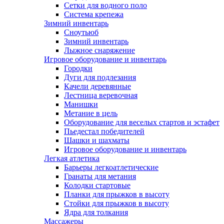
Сетки для водного поло
Система крепежа
Зимний инвентарь
Сноутьюб
Зимний инвентарь
Лыжное снаряжение
Игровое оборудование и инвентарь
Городки
Дуги для подлезания
Качели деревянные
Лестница веревочная
Манишки
Метание в цель
Оборудование для веселых стартов и эстафет
Пьедестал победителей
Шашки и шахматы
Игровое оборудование и инвентарь
Легкая атлетика
Барьеры легкоатлетические
Гранаты для метания
Колодки стартовые
Планки для прыжков в высоту
Стойки для прыжков в высоту
Ядра для толкания
Массажеры