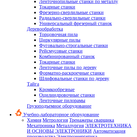
Ленточнопильные станки по металлу
Токарные станки
Фрезерно-сверлильные станки
Радиально-сверлильные станки
Универсальный фрезерный станок
Деревообработка
Торцовочная пила
Циркулярные пилы
Фуговально-строгальные станки
Рейсмусовые станки
Комбинированный станок
Токарные станки
Ленточные пилы по дереву
Форматно-раскроечные станки
Шлифовальные станки по дереву
Тайга
Кромкообрезные
Оцилиндровочные станки
Ленточные пилорамы
Грузоподъемное оборудование
Учебно-лабораторное оборудование
Химия
Метрология
Тренажеры сварщика
Мехатроника
Металлургия
ЭЛЕКТРОТЕХНИКА
И ОСНОВЫ ЭЛЕКТРОНИКИ
Автоматизация
производства
Электроэнергетика