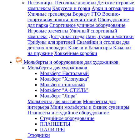
Песочницы. Песочные дворики
Детские игровые
комплексы
Карусели и горки
Арки и ограждения
Уличные тренажеры
Воркаут ГТО
Военно-
спортивная полоса препятствий
Оборудование
для парка
Спортивное уличное оборудование
Игровые элементы
Уличный спортивный
комплекс
Доступная среда
Лазы, бумы и мостики
Трибуны для зрителей
Скамейки и столики для
детских площадок
Качели и балансиры
Качалки
на пружине
Хоккейные коробки
Мольберты и оборудование для художников
Мольберты для художников
Мольберт Настольный
Мольберт "Хлопушка"
Мольберт станковый
Мольберт "А-СТИЛЬ"
Мольберт "Лира"
Мольберты для выставок
Мольберты для
интерьера
Мини мольберты и бизнес сувениры
Планшеты и студийное оборудование
Студийное оборудование
ПЛАНШЕТЫ
ПАЛИТРЫ
Этюдники