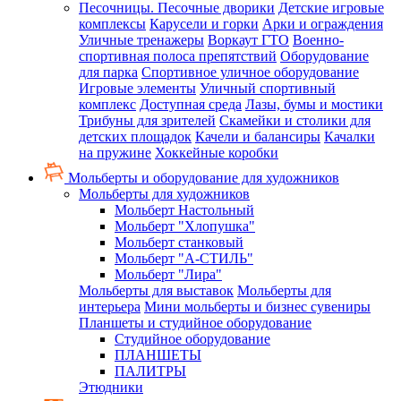
Песочницы. Песочные дворики
Детские игровые
комплексы
Карусели и горки
Арки и ограждения
Уличные тренажеры
Воркаут ГТО
Военно-
спортивная полоса препятствий
Оборудование
для парка
Спортивное уличное оборудование
Игровые элементы
Уличный спортивный
комплекс
Доступная среда
Лазы, бумы и мостики
Трибуны для зрителей
Скамейки и столики для
детских площадок
Качели и балансиры
Качалки
на пружине
Хоккейные коробки
Мольберты и оборудование для художников
Мольберты для художников
Мольберт Настольный
Мольберт "Хлопушка"
Мольберт станковый
Мольберт "А-СТИЛЬ"
Мольберт "Лира"
Мольберты для выставок
Мольберты для
интерьера
Мини мольберты и бизнес сувениры
Планшеты и студийное оборудование
Студийное оборудование
ПЛАНШЕТЫ
ПАЛИТРЫ
Этюдники