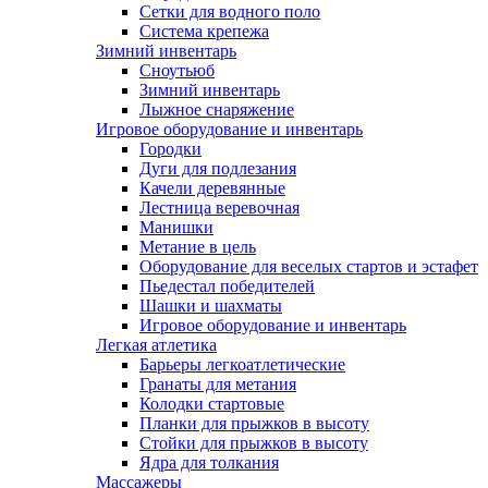
Сетки для водного поло
Система крепежа
Зимний инвентарь
Сноутьюб
Зимний инвентарь
Лыжное снаряжение
Игровое оборудование и инвентарь
Городки
Дуги для подлезания
Качели деревянные
Лестница веревочная
Манишки
Метание в цель
Оборудование для веселых стартов и эстафет
Пьедестал победителей
Шашки и шахматы
Игровое оборудование и инвентарь
Легкая атлетика
Барьеры легкоатлетические
Гранаты для метания
Колодки стартовые
Планки для прыжков в высоту
Стойки для прыжков в высоту
Ядра для толкания
Массажеры