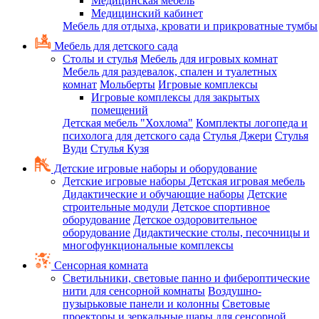
Медицинская мебель
Медицинский кабинет
Мебель для отдыха, кровати и прикроватные тумбы
Мебель для детского сада
Столы и стулья
Мебель для игровых комнат
Мебель для раздевалок, спален и туалетных
комнат
Мольберты
Игровые комплексы
Игровые комплексы для закрытых
помещений
Детская мебель "Хохлома"
Комплекты логопеда и
психолога для детского сада
Стулья Джери
Стулья
Вуди
Стулья Кузя
Детские игровые наборы и оборудование
Детские игровые наборы
Детская игровая мебель
Дидактические и обучающие наборы
Детские
строительные модули
Детское спортивное
оборудование
Детское оздоровительное
оборудование
Дидактические столы, песочницы и
многофункциональные комплексы
Сенсорная комната
Светильники, световые панно и фибероптические
нити для сенсорной комнаты
Воздушно-
пузырьковые панели и колонны
Световые
проекторы и зеркальные шары для сенсорной