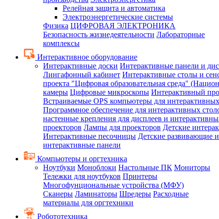
Релейная защита и автоматика
Электроэнергетические системы
Физика
ЦИФРОВАЯ ЭЛЕКТРОНИКА
Безопасность жизнедеятельности
Лабораторные
комплексы
Интерактивное оборудование
Интерактивные доски
Интерактивные панели и ди
Лингафонный кабинет
Интерактивные столы и сен
проекта "Цифровая образовательная среда" (Нацио
камеры
Цифровые микроскопы
Интерактивный про
Встраиваемые OPS компьютеры для интерактивных
Программное обеспечение для интерактивных стол
настенные крепления для дисплеев и интерактивны
проекторов
Лампы для проекторов
Детские интера
Интерактивные песочницы
Детские развивающие и
интерактивные панели
Компьютеры и оргтехника
Ноутбуки
Моноблоки
Настольные ПК
Мониторы
Тележки для ноутбуков
Принтеры
Многофунциональные устройства (МФУ)
Сканеры
Ламинаторы
Шредеры
Расходные
материалы для оргтехники
Робототехника