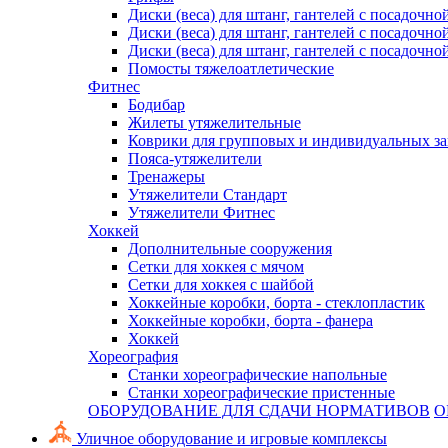
Диски (веса) для штанг, гантелей с посадочно
Диски (веса) для штанг, гантелей с посадочно
Диски (веса) для штанг, гантелей с посадочно
Помосты тяжелоатлетические
Фитнес
Бодибар
Жилеты утяжелительные
Коврики для групповых и индивидуальных з
Пояса-утяжелители
Тренажеры
Утяжелители Стандарт
Утяжелители Фитнес
Хоккей
Дополнительные сооружения
Сетки для хоккея с мячом
Сетки для хоккея с шайбой
Хоккейные коробки, борта - стеклопластик
Хоккейные коробки, борта - фанера
Хоккей
Хореография
Станки хореографические напольные
Станки хореографические пристенные
ОБОРУДОВАНИЕ ДЛЯ СДАЧИ НОРМАТИВОВ
О
Уличное оборудование и игровые комплексы