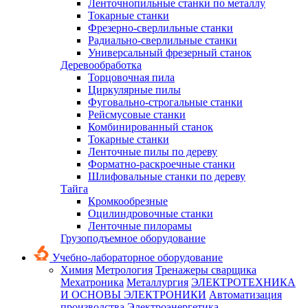
Ленточнопильные станки по металлу
Токарные станки
Фрезерно-сверлильные станки
Радиально-сверлильные станки
Универсальный фрезерный станок
Деревообработка
Торцовочная пила
Циркулярные пилы
Фуговально-строгальные станки
Рейсмусовые станки
Комбинированный станок
Токарные станки
Ленточные пилы по дереву
Форматно-раскроечные станки
Шлифовальные станки по дереву
Тайга
Кромкообрезные
Оцилиндровочные станки
Ленточные пилорамы
Грузоподъемное оборудование
Учебно-лабораторное оборудование
Химия
Метрология
Тренажеры сварщика
Мехатроника
Металлургия
ЭЛЕКТРОТЕХНИКА
И ОСНОВЫ ЭЛЕКТРОНИКИ
Автоматизация
производства
Электроэнергетика