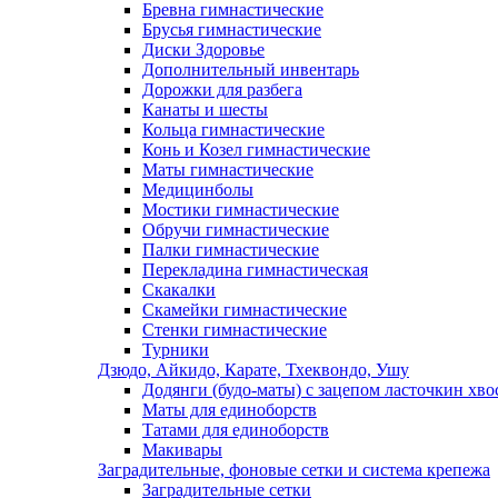
Бревна гимнастические
Брусья гимнастические
Диски Здоровье
Дополнительный инвентарь
Дорожки для разбега
Канаты и шесты
Кольца гимнастические
Конь и Козел гимнастические
Маты гимнастические
Медицинболы
Мостики гимнастические
Обручи гимнастические
Палки гимнастические
Перекладина гимнастическая
Скакалки
Скамейки гимнастические
Стенки гимнастические
Турники
Дзюдо, Айкидо, Карате, Тхеквондо, Ушу
Додянги (будо-маты) с зацепом ласточкин хво
Маты для единоборств
Татами для единоборств
Макивары
Заградительные, фоновые сетки и система крепежа
Заградительные сетки