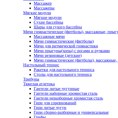
Массажер
Массажеры
Мягкие модули
Мягкие модули
Сухие бассейны
Шары для сухого бассейна
Мячи гимнастические (фитболы), массажные, прыгу
Массажные мячи
Мячи гимнастические (фитболы)
Мячи для ритмической гимнастики
Мячи прыгуны(хопы) с рогами и ручками
Мячи резиновые (детские)
Мячи гимнастические (фитболы), массажные,
Настольный теннис
Ракетки для настольного тенниса
Столы для настольного тенниса
Трибуны
Тяжелая атлетика
Гантели литые чугунные
Гантели наборные хромистая сталь
Гантели неразборные хромистая сталь
Гири для соревнований
Гири литые чугун
Гири сборно-разборные и универсальные
Грифы