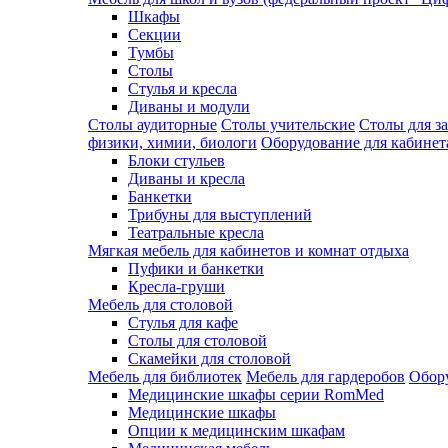
Шкафы
Секции
Тумбы
Столы
Стулья и кресла
Диваны и модули
Столы аудиторные
Столы учительские
Столы для з
физики, химии, биологи
Оборудование для кабинета
Блоки стульев
Диваны и кресла
Банкетки
Трибуны для выступлений
Театральные кресла
Мягкая мебель для кабинетов и комнат отдыха
Пуфики и банкетки
Кресла-груши
Мебель для столовой
Cтулья для кафе
Cтолы для столовой
Скамейки для столовой
Мебель для библиотек
Мебель для гардеробов
Обору
Медицинские шкафы серии RomMed
Медицинские шкафы
Опции к медицинским шкафам