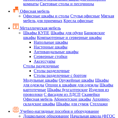
комнаты
Световые столы и песочницы
Офисная мебель
Офисные шкафы и столы
Стулья офисные
Мягкая
мебель для приемных
Кресла офисные
Металлическая мебель
Шкафы КУПЕ
Шкафы для обуви
Банковские
шкафы
Компьютерные и серверные шкафы
Напольные шкафы
Настенные шкафы
Антивандальные шкафы
Серверные стойки
Аксессуары
Столы разделочные
Столы разделочные
Столы разделочные с бортом
Модульные шкафы
Оружейные шкафы
Шкафы
для одежды
Опции к шкафам для одежды
Шкафы
картотечные
Шкафы бухгалтерские
Изделия из
проволоки
С фасадом из ЛДСП
Скамейки
Офисная мебель
Абонентские шкафы
Архивно-
складские шкафы
Шкафы для сумок
Стеллажи
Учебно-наглядные пособия и оборудование
Дошкольное образование
Начальная школа (ФГОС