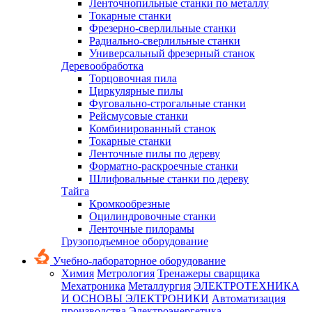
Ленточнопильные станки по металлу
Токарные станки
Фрезерно-сверлильные станки
Радиально-сверлильные станки
Универсальный фрезерный станок
Деревообработка
Торцовочная пила
Циркулярные пилы
Фуговально-строгальные станки
Рейсмусовые станки
Комбинированный станок
Токарные станки
Ленточные пилы по дереву
Форматно-раскроечные станки
Шлифовальные станки по дереву
Тайга
Кромкообрезные
Оцилиндровочные станки
Ленточные пилорамы
Грузоподъемное оборудование
Учебно-лабораторное оборудование
Химия
Метрология
Тренажеры сварщика
Мехатроника
Металлургия
ЭЛЕКТРОТЕХНИКА
И ОСНОВЫ ЭЛЕКТРОНИКИ
Автоматизация
производства
Электроэнергетика