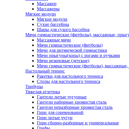
Массажер
Массажеры
Мягкие модули
Мягкие модули
Сухие бассейны
Шары для сухого бассейна
Мячи гимнастические (фитболы), массажные, прыгу
Массажные мячи
Мячи гимнастические (фитболы)
Мячи для ритмической гимнастики
Мячи прыгуны(хопы) с рогами и ручками
Мячи резиновые (детские)
Мячи гимнастические (фитболы), массажные,
Настольный теннис
Ракетки для настольного тенниса
Столы для настольного тенниса
Трибуны
Тяжелая атлетика
Гантели литые чугунные
Гантели наборные хромистая сталь
Гантели неразборные хромистая сталь
Гири для соревнований
Гири литые чугун
Гири сборно-разборные и универсальные
Грифы