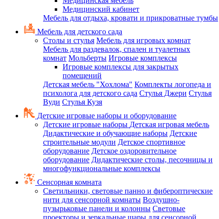
Медицинская мебель
Медицинский кабинет
Мебель для отдыха, кровати и прикроватные тумбы
Мебель для детского сада
Столы и стулья
Мебель для игровых комнат
Мебель для раздевалок, спален и туалетных
комнат
Мольберты
Игровые комплексы
Игровые комплексы для закрытых
помещений
Детская мебель "Хохлома"
Комплекты логопеда и
психолога для детского сада
Стулья Джери
Стулья
Вуди
Стулья Кузя
Детские игровые наборы и оборудование
Детские игровые наборы
Детская игровая мебель
Дидактические и обучающие наборы
Детские
строительные модули
Детское спортивное
оборудование
Детское оздоровительное
оборудование
Дидактические столы, песочницы и
многофункциональные комплексы
Сенсорная комната
Светильники, световые панно и фибероптические
нити для сенсорной комнаты
Воздушно-
пузырьковые панели и колонны
Световые
проекторы и зеркальные шары для сенсорной