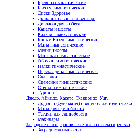
Бревна гимнастические
Брусья гимнастические
Диски Здоровье
Дополнительный инвентарь
Дорожки для разбега
Канаты и шесты
Кольца гимнастические
Конь и Козел гимнастические
Маты гимнастические
Медицинболы
Мостики гимнастические
Обручи гимнастические
Палки гимнастические
Перекладина гимнастическая
Скакалки
Скамейки гимнастические
Стенки гимнастические
Турники
Дзюдо, Айкидо, Карате, Тхеквондо, Ушу
Додянги (будо-маты) с зацепом ласточкин хво
Маты для единоборств
Татами для единоборств
Макивары
Заградительные, фоновые сетки и система крепежа
Заградительные сетки