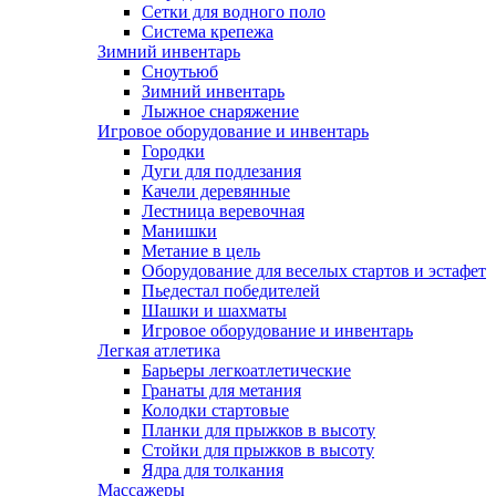
Сетки для водного поло
Система крепежа
Зимний инвентарь
Сноутьюб
Зимний инвентарь
Лыжное снаряжение
Игровое оборудование и инвентарь
Городки
Дуги для подлезания
Качели деревянные
Лестница веревочная
Манишки
Метание в цель
Оборудование для веселых стартов и эстафет
Пьедестал победителей
Шашки и шахматы
Игровое оборудование и инвентарь
Легкая атлетика
Барьеры легкоатлетические
Гранаты для метания
Колодки стартовые
Планки для прыжков в высоту
Стойки для прыжков в высоту
Ядра для толкания
Массажеры