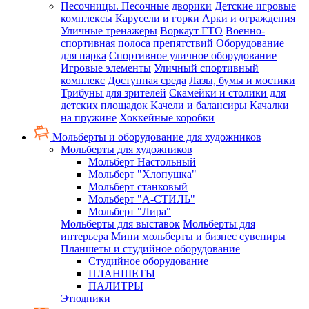
Песочницы. Песочные дворики
Детские игровые
комплексы
Карусели и горки
Арки и ограждения
Уличные тренажеры
Воркаут ГТО
Военно-
спортивная полоса препятствий
Оборудование
для парка
Спортивное уличное оборудование
Игровые элементы
Уличный спортивный
комплекс
Доступная среда
Лазы, бумы и мостики
Трибуны для зрителей
Скамейки и столики для
детских площадок
Качели и балансиры
Качалки
на пружине
Хоккейные коробки
Мольберты и оборудование для художников
Мольберты для художников
Мольберт Настольный
Мольберт "Хлопушка"
Мольберт станковый
Мольберт "А-СТИЛЬ"
Мольберт "Лира"
Мольберты для выставок
Мольберты для
интерьера
Мини мольберты и бизнес сувениры
Планшеты и студийное оборудование
Студийное оборудование
ПЛАНШЕТЫ
ПАЛИТРЫ
Этюдники