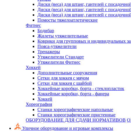
Диски (веса) для штанг, гантелей с посадочно
Диски (веса) для штанг, гантелей с посадочно
Диски (веса) для штанг, гантелей с посадочно
Помосты тяжелоатлетические
Фитнес
Бодибар
Жилеты утяжелительные
Коврики для групповых и индивидуальных з
Пояса-утяжелители
Тренажеры
Утяжелители Стандарт
Утяжелители Фитнес
Хоккей
Дополнительные сооружения
Сетки для хоккея с мячом
Сетки для хоккея с шайбой
Хоккейные коробки, борта - стеклопластик
Хоккейные коробки, борта - фанера
Хоккей
Хореография
Станки хореографические напольные
Станки хореографические пристенные
ОБОРУДОВАНИЕ ДЛЯ СДАЧИ НОРМАТИВОВ
О
Уличное оборудование и игровые комплексы