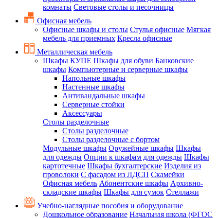
комнаты
Световые столы и песочницы
Офисная мебель
Офисные шкафы и столы
Стулья офисные
Мягкая
мебель для приемных
Кресла офисные
Металлическая мебель
Шкафы КУПЕ
Шкафы для обуви
Банковские
шкафы
Компьютерные и серверные шкафы
Напольные шкафы
Настенные шкафы
Антивандальные шкафы
Серверные стойки
Аксессуары
Столы разделочные
Столы разделочные
Столы разделочные с бортом
Модульные шкафы
Оружейные шкафы
Шкафы
для одежды
Опции к шкафам для одежды
Шкафы
картотечные
Шкафы бухгалтерские
Изделия из
проволоки
С фасадом из ЛДСП
Скамейки
Офисная мебель
Абонентские шкафы
Архивно-
складские шкафы
Шкафы для сумок
Стеллажи
Учебно-наглядные пособия и оборудование
Дошкольное образование
Начальная школа (ФГОС