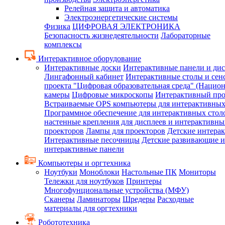
Релейная защита и автоматика
Электроэнергетические системы
Физика
ЦИФРОВАЯ ЭЛЕКТРОНИКА
Безопасность жизнедеятельности
Лабораторные
комплексы
Интерактивное оборудование
Интерактивные доски
Интерактивные панели и ди
Лингафонный кабинет
Интерактивные столы и сен
проекта "Цифровая образовательная среда" (Нацио
камеры
Цифровые микроскопы
Интерактивный про
Встраиваемые OPS компьютеры для интерактивных
Программное обеспечение для интерактивных стол
настенные крепления для дисплеев и интерактивны
проекторов
Лампы для проекторов
Детские интера
Интерактивные песочницы
Детские развивающие и
интерактивные панели
Компьютеры и оргтехника
Ноутбуки
Моноблоки
Настольные ПК
Мониторы
Тележки для ноутбуков
Принтеры
Многофунциональные устройства (МФУ)
Сканеры
Ламинаторы
Шредеры
Расходные
материалы для оргтехники
Робототехника