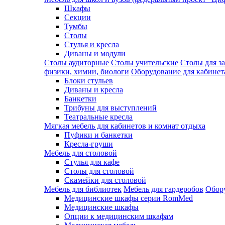
Шкафы
Секции
Тумбы
Столы
Стулья и кресла
Диваны и модули
Столы аудиторные
Столы учительские
Столы для з
физики, химии, биологи
Оборудование для кабинета
Блоки стульев
Диваны и кресла
Банкетки
Трибуны для выступлений
Театральные кресла
Мягкая мебель для кабинетов и комнат отдыха
Пуфики и банкетки
Кресла-груши
Мебель для столовой
Cтулья для кафе
Cтолы для столовой
Скамейки для столовой
Мебель для библиотек
Мебель для гардеробов
Обору
Медицинские шкафы серии RomMed
Медицинские шкафы
Опции к медицинским шкафам