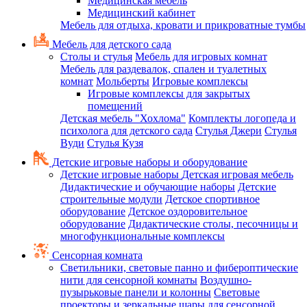
Медицинская мебель
Медицинский кабинет
Мебель для отдыха, кровати и прикроватные тумбы
Мебель для детского сада
Столы и стулья
Мебель для игровых комнат
Мебель для раздевалок, спален и туалетных
комнат
Мольберты
Игровые комплексы
Игровые комплексы для закрытых
помещений
Детская мебель "Хохлома"
Комплекты логопеда и
психолога для детского сада
Стулья Джери
Стулья
Вуди
Стулья Кузя
Детские игровые наборы и оборудование
Детские игровые наборы
Детская игровая мебель
Дидактические и обучающие наборы
Детские
строительные модули
Детское спортивное
оборудование
Детское оздоровительное
оборудование
Дидактические столы, песочницы и
многофункциональные комплексы
Сенсорная комната
Светильники, световые панно и фибероптические
нити для сенсорной комнаты
Воздушно-
пузырьковые панели и колонны
Световые
проекторы и зеркальные шары для сенсорной