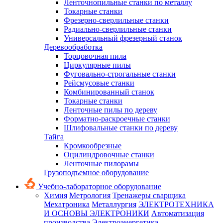
Ленточнопильные станки по металлу
Токарные станки
Фрезерно-сверлильные станки
Радиально-сверлильные станки
Универсальный фрезерный станок
Деревообработка
Торцовочная пила
Циркулярные пилы
Фуговально-строгальные станки
Рейсмусовые станки
Комбинированный станок
Токарные станки
Ленточные пилы по дереву
Форматно-раскроечные станки
Шлифовальные станки по дереву
Тайга
Кромкообрезные
Оцилиндровочные станки
Ленточные пилорамы
Грузоподъемное оборудование
Учебно-лабораторное оборудование
Химия
Метрология
Тренажеры сварщика
Мехатроника
Металлургия
ЭЛЕКТРОТЕХНИКА
И ОСНОВЫ ЭЛЕКТРОНИКИ
Автоматизация
производства
Электроэнергетика