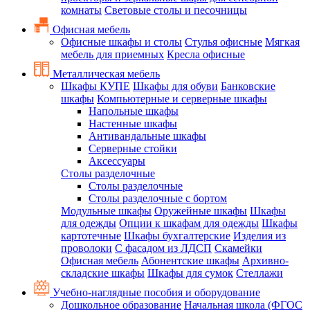
комнаты
Световые столы и песочницы
Офисная мебель
Офисные шкафы и столы
Стулья офисные
Мягкая
мебель для приемных
Кресла офисные
Металлическая мебель
Шкафы КУПЕ
Шкафы для обуви
Банковские
шкафы
Компьютерные и серверные шкафы
Напольные шкафы
Настенные шкафы
Антивандальные шкафы
Серверные стойки
Аксессуары
Столы разделочные
Столы разделочные
Столы разделочные с бортом
Модульные шкафы
Оружейные шкафы
Шкафы
для одежды
Опции к шкафам для одежды
Шкафы
картотечные
Шкафы бухгалтерские
Изделия из
проволоки
С фасадом из ЛДСП
Скамейки
Офисная мебель
Абонентские шкафы
Архивно-
складские шкафы
Шкафы для сумок
Стеллажи
Учебно-наглядные пособия и оборудование
Дошкольное образование
Начальная школа (ФГОС