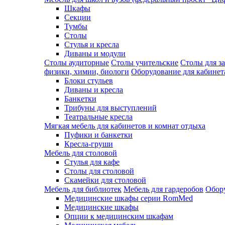
Шкафы
Секции
Тумбы
Столы
Стулья и кресла
Диваны и модули
Столы аудиторные
Столы учительские
Столы для з
физики, химии, биологи
Оборудование для кабинета
Блоки стульев
Диваны и кресла
Банкетки
Трибуны для выступлений
Театральные кресла
Мягкая мебель для кабинетов и комнат отдыха
Пуфики и банкетки
Кресла-груши
Мебель для столовой
Cтулья для кафе
Cтолы для столовой
Скамейки для столовой
Мебель для библиотек
Мебель для гардеробов
Обору
Медицинские шкафы серии RomMed
Медицинские шкафы
Опции к медицинским шкафам