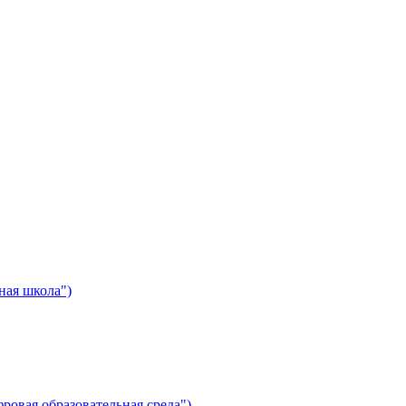
ная школа")
ровая образовательная среда")