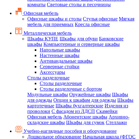
комнаты
Световые столы и песочницы
Офисная мебель
Офисные шкафы и столы
Стулья офисные
Мягкая
мебель для приемных
Кресла офисные
Металлическая мебель
Шкафы КУПЕ
Шкафы для обуви
Банковские
шкафы
Компьютерные и серверные шкафы
Напольные шкафы
Настенные шкафы
Антивандальные шкафы
Серверные стойки
Аксессуары
Столы разделочные
Столы разделочные
Столы разделочные с бортом
Модульные шкафы
Оружейные шкафы
Шкафы
для одежды
Опции к шкафам для одежды
Шкафы
картотечные
Шкафы бухгалтерские
Изделия из
проволоки
С фасадом из ЛДСП
Скамейки
Офисная мебель
Абонентские шкафы
Архивно-
складские шкафы
Шкафы для сумок
Стеллажи
Учебно-наглядные пособия и оборудование
Дошкольное образование
Начальная школа (ФГОС