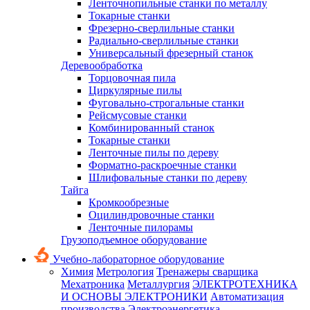
Ленточнопильные станки по металлу
Токарные станки
Фрезерно-сверлильные станки
Радиально-сверлильные станки
Универсальный фрезерный станок
Деревообработка
Торцовочная пила
Циркулярные пилы
Фуговально-строгальные станки
Рейсмусовые станки
Комбинированный станок
Токарные станки
Ленточные пилы по дереву
Форматно-раскроечные станки
Шлифовальные станки по дереву
Тайга
Кромкообрезные
Оцилиндровочные станки
Ленточные пилорамы
Грузоподъемное оборудование
Учебно-лабораторное оборудование
Химия
Метрология
Тренажеры сварщика
Мехатроника
Металлургия
ЭЛЕКТРОТЕХНИКА
И ОСНОВЫ ЭЛЕКТРОНИКИ
Автоматизация
производства
Электроэнергетика