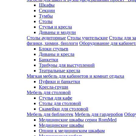
Шкафы
Секции
Тумбы
Столы
Стулья и кресла
Диваны и модули
Столы аудиторные
Столы учительские
Столы для з
физики, химии, биологи
Оборудование для кабинета
Блоки стульев
Диваны и кресла
Банкетки
Трибуны для выступлений
Театральные кресла
Мягкая мебель для кабинетов и комнат отдыха
Пуфики и банкетки
Кресла-груши
Мебель для столовой
Cтулья для кафе
Cтолы для столовой
Скамейки для столовой
Мебель для библиотек
Мебель для гардеробов
Обору
Медицинские шкафы серии RomMed
Медицинские шкафы
Опции к медицинским шкафам