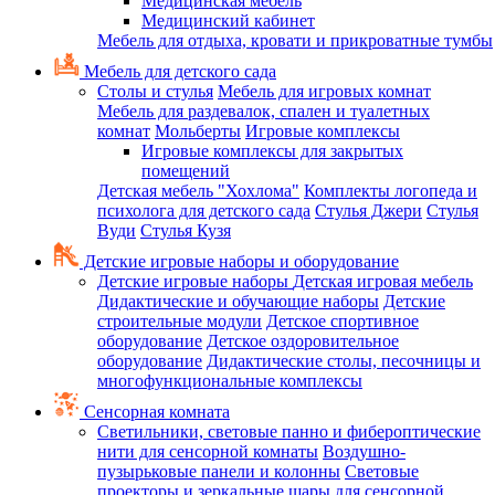
Медицинская мебель
Медицинский кабинет
Мебель для отдыха, кровати и прикроватные тумбы
Мебель для детского сада
Столы и стулья
Мебель для игровых комнат
Мебель для раздевалок, спален и туалетных
комнат
Мольберты
Игровые комплексы
Игровые комплексы для закрытых
помещений
Детская мебель "Хохлома"
Комплекты логопеда и
психолога для детского сада
Стулья Джери
Стулья
Вуди
Стулья Кузя
Детские игровые наборы и оборудование
Детские игровые наборы
Детская игровая мебель
Дидактические и обучающие наборы
Детские
строительные модули
Детское спортивное
оборудование
Детское оздоровительное
оборудование
Дидактические столы, песочницы и
многофункциональные комплексы
Сенсорная комната
Светильники, световые панно и фибероптические
нити для сенсорной комнаты
Воздушно-
пузырьковые панели и колонны
Световые
проекторы и зеркальные шары для сенсорной