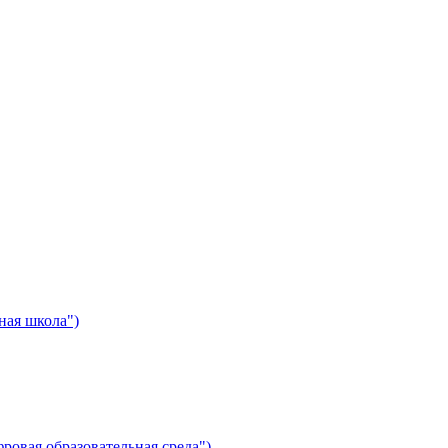
ная школа")
ровая образовательная среда")